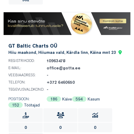
GT Baltic Charts OÜ
Hiiu maakond, Hiiumaa vald, Kärdla linn, Käina mnt 23
10963478
REGISTRIKOOD:
office@gotta.ee
E-MAIL:
-
VEEBIAADRESS:
+372 6460650
TELEFON:
-
TEGEVUSVALDKOND:
186
Käive
594
Kasum
POSITSIOON:
152
Töötajad
0
0
0