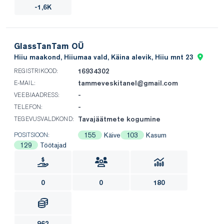
-1,6K
GlassTanTam OÜ
Hiiu maakond, Hiiumaa vald, Käina alevik, Hiiu mnt 23
16934302
REGISTRIKOOD:
tammeveskitanel@gmail.com
E-MAIL:
-
VEEBIAADRESS:
-
TELEFON:
Tavajäätmete kogumine
TEGEVUSVALDKOND:
155
Käive
103
Kasum
POSITSIOON:
129
Töötajad
0
0
180
962