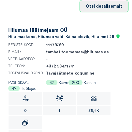
Otsi detailsemalt
Hiiumaa Jäätmejaam OÜ
Hiiu maakond, Hiiumaa vald, Käina alevik, Hiiu mnt 28
11179769
REGISTRIKOOD:
tambet.toomemae@hiiumaa.ee
E-MAIL:
-
VEEBIAADRESS:
+372 53471741
TELEFON:
Tavajäätmete kogumine
TEGEVUSVALDKOND:
67
Käive
200
Kasum
POSITSIOON:
47
Töötajad
0
1
35,1K