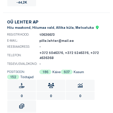
-44,2K
OÜ LEHTER AP
Hiiu maakond, Hiiumaa vald, Allika küla, Metsatuka
10636673
REGISTRIKOOD:
pille.lehter@mail.ee
E-MAIL:
-
VEEBIAADRESS:
+372 5046376, +372 5246376, +372
TELEFON:
4636368
-
TEGEVUSVALDKOND:
186
Käive
607
Kasum
POSITSIOON:
152
Töötajad
0
0
0