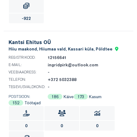
-922
Kantsi Ehitus OÜ
Hiiu maakond, Hiiumaa vald, Kassari küla, Põldtee
12156641
REGISTRIKOOD:
ingridpirk@outlook.com
E-MAIL:
-
VEEBIAADRESS:
+372 5032388
TELEFON:
-
TEGEVUSVALDKOND:
186
Käive
173
Kasum
POSITSIOON:
152
Töötajad
0
0
0