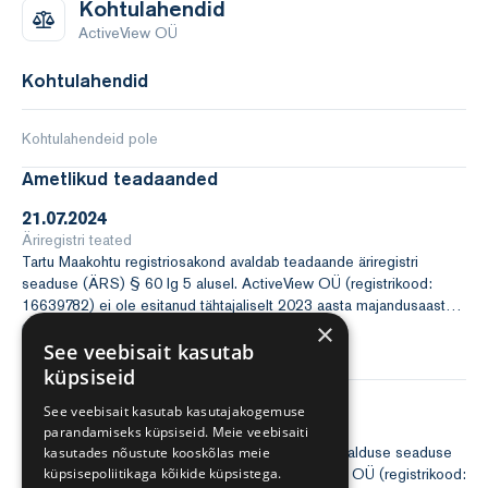
Kohtulahendid
ActiveView OÜ
Kohtulahendid
Kohtulahendeid pole
Ametlikud teadaanded
21.07.2024
Äriregistri teated
Tartu Maakohtu registriosakond avaldab teadaande äriregistri
seaduse (ÄRS) § 60 lg 5 alusel. ActiveView OÜ (registrikood:
16639782) ei ole esitanud tähtajaliselt 2023 aasta majandusaasta
aruannet. Registripidaja võib ActiveView OÜ (registrikood:
×
Vaata
16639782) kustutada registrist äriregistri seaduse § 61 lg
See veebisait kasutab
2 alusel. Tartu Maakohtu registriosakondKuninga 22, 80099
küpsiseid
PärnuTelefon: 601 1166E-post: registriosakond@kohus.ee
13.07.2023
See veebisait kasutab kasutajakogemuse
Teadaande number 2312335
Maksuhalduri teated
parandamiseks küpsiseid. Meie veebisaiti
Maksu- ja Tolliamet avaldab teadaande maksukorralduse seaduse
kasutades nõustute kooskõlas meie
(MKS) § 55 alusel. Menetlusosalisele ActiveView OÜ (registrikood:
küpsisepoliitikaga kõikide küpsistega.