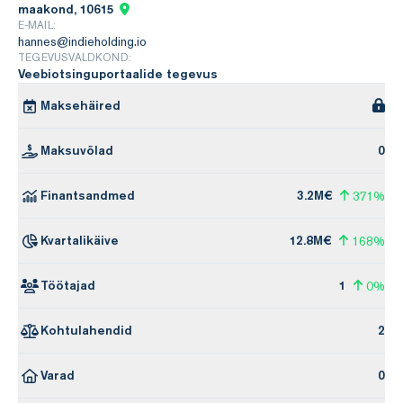
maakond, 10615
E-MAIL:
hannes@indieholding.io
TEGEVUSVALDKOND:
Veebiotsinguportaalide tegevus
Maksehäired
Maksuvõlad
0
Finantsandmed
3.2M€
371%
Kvartalikäive
12.8M€
168%
Töötajad
1
0%
Kohtulahendid
2
Varad
0