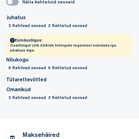
Näita kehtetuid seoseid
Juhatus
3
Kehtivad seosed
2
Kehtetud seosed
Esindusõigus:
Osaühingut võib kõikide tehingute tegemisel esindada iga
juhatuse liige.
Nõukogu
0
Kehtivad seosed
0
Kehtetud seosed
Tütarettevõtted
Omanikud
3
Kehtivad seosed
3
Kehtetud seosed
Maksehäired