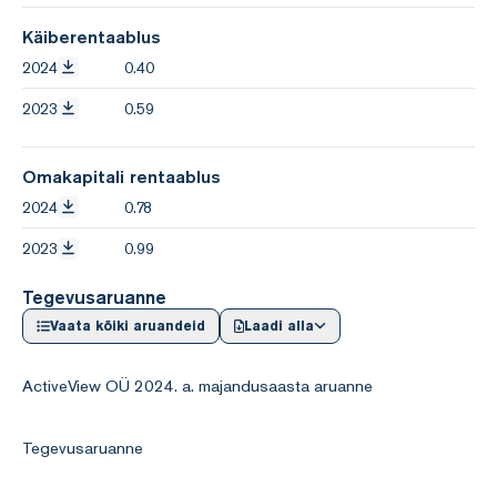
Käiberentaablus
2024
0.40
2023
0.59
Omakapitali rentaablus
2024
0.78
2023
0.99
Tegevusaruanne
Vaata kõiki aruandeid
Laadi alla
ActiveView OÜ 2024. a. majandusaasta aruanne
Tegevusaruanne