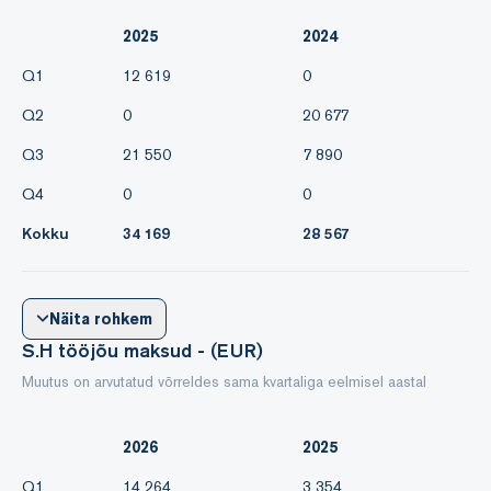
2025
2024
Q1
12 619
0
Q2
0
20 677
Q3
21 550
7 890
Q4
0
0
Kokku
34 169
28 567
Näita rohkem
S.H tööjõu maksud - (EUR)
Muutus on arvutatud võrreldes sama kvartaliga eelmisel aastal
2026
2025
Q1
14 264
3 354