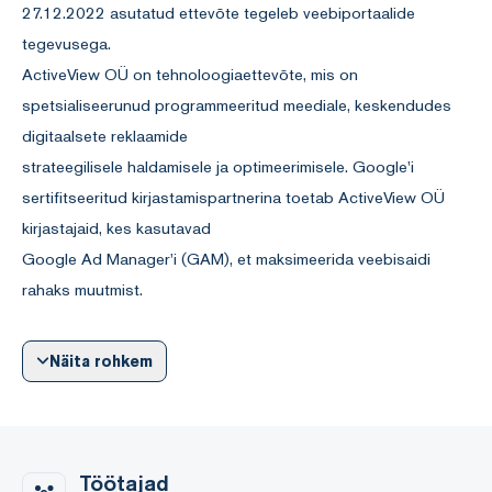
27.12.2022 asutatud ettevõte tegeleb veebiportaalide
tegevusega.
ActiveView OÜ on tehnoloogiaettevõte, mis on
spetsialiseerunud programmeeritud meediale, keskendudes
digitaalsete reklaamide
strateegilisele haldamisele ja optimeerimisele. Google'i
sertifitseeritud kirjastamispartnerina toetab ActiveView OÜ
kirjastajaid, kes kasutavad
Google Ad Manager'i (GAM), et maksimeerida veebisaidi
rahaks muutmist.
Peamised teenused
Näita rohkem
(cid:127) Ad Manager'i seadistamine ja vastavus: GAMi täielik
rakendamine ja hooldus, tagades vastavuse Google'i
poliitikaga.
(cid:127) AdOps & tulude optimeerimine: Reklaamiinventari
Töötajad