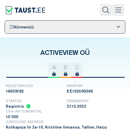
Kiirmenüü
ACTIVEVIEW OÜ
A
B
C
REGISTRIKOOD:
KMKR NR:
16639782
EE102590366
STAATUS:
ESMAKANNE:
Registris
27.12.2022
OSA-/AKTSIAKAPITAL:
10 000
JURIIDILINE AADRESS:
Kotkapoja tn 2a-10, Kristiine linnaosa, Tallinn, Harju