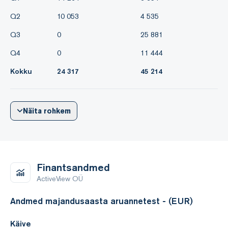
Q2
10 053
4 535
Q3
0
25 881
Q4
0
11 444
Kokku
24 317
45 214
Näita rohkem
Finantsandmed
ActiveView OÜ
Andmed majandusaasta aruannetest - (EUR)
Käive