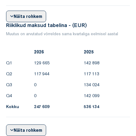
Näita rohkem
Riiklikud maksud tabelina - (EUR)
Muutus on arvutatud võrreldes sama kvartaliga eelmisel aastal
2026
2025
Q1
129 665
142 898
Q2
117 944
117 113
Q3
0
134 024
Q4
0
142 099
Kokku
247 609
536 134
Näita rohkem