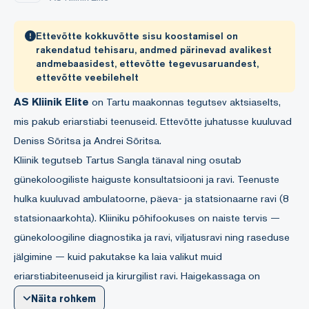
Ettevõtte kokkuvõtte sisu koostamisel on
rakendatud tehisaru, andmed pärinevad avalikest
andmebaasidest, ettevõtte tegevusaruandest,
ettevõtte veebilehelt
AS Kliinik Elite
on Tartu maakonnas tegutsev aktsiaselts,
mis pakub eriarstiabi teenuseid. Ettevõtte juhatusse kuuluvad
Deniss Sõritsa ja Andrei Sõritsa.
Kliinik tegutseb Tartus Sangla tänaval ning osutab
günekoloogiliste haiguste konsultatsiooni ja ravi. Teenuste
hulka kuuluvad ambulatoorne, päeva- ja statsionaarne ravi (8
statsionaarkohta). Kliiniku põhifookuses on naiste tervis —
günekoloogiline diagnostika ja ravi, viljatusravi ning raseduse
jälgimine — kuid pakutakse ka laia valikut muid
eriarstiabiteenuseid ja kirurgilist ravi. Haigekassaga on
sõlmitud ravirahastusleping kolmel erialal.
Näita rohkem