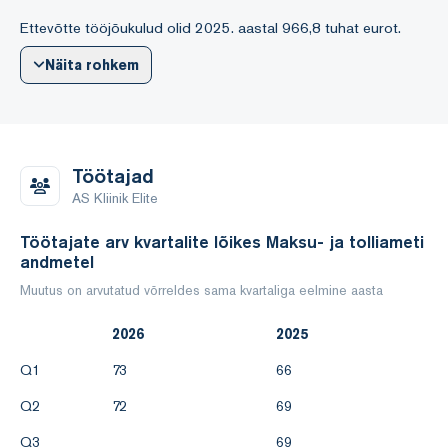
Ettevõtte tööjõukulud olid 2025. aastal 966,8 tuhat eurot.
Juhatuse liikmetele maksti 2025. aastal tasu 17,5 tuhat eurot.
Näita rohkem
Peamised finantssuhtarvud
Nimetus 2025 2024
Likviidsuskordaja 1,63 0,9
Töötajad
AS Kliinik Elite
Varade tootlus ROA (%) 28,4 38,5
Töötajate arv kvartalite lõikes Maksu- ja tolliameti
andmetel
Muutus on arvutatud võrreldes sama kvartaliga eelmine aasta
2026
2025
Q1
73
66
Q2
72
69
Q3
69