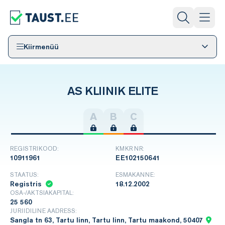
Kiirmenüü
AS KLIINIK ELITE
A
B
C
REGISTRIKOOD:
KMKR NR:
10911961
EE102150641
STAATUS:
ESMAKANNE:
Registris
18.12.2002
OSA-/AKTSIAKAPITAL:
25 560
JURIIDILINE AADRESS:
Sangla tn 63, Tartu linn, Tartu linn, Tartu maakond, 50407