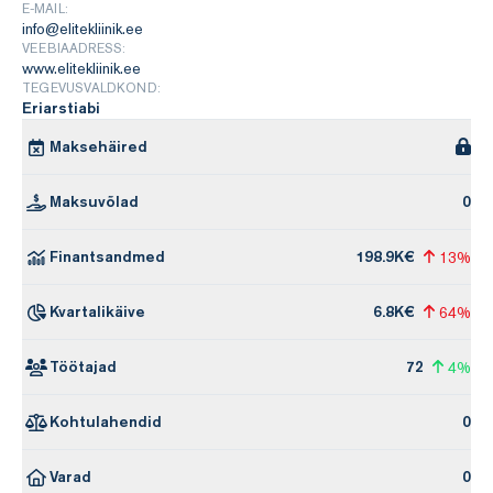
E-MAIL:
info@elitekliinik.ee
VEEBIAADRESS:
www.elitekliinik.ee
TEGEVUSVALDKOND:
Eriarstiabi
Maksehäired
Maksuvõlad
0
Finantsandmed
198.9K€
13%
Kvartalikäive
6.8K€
64%
Töötajad
72
4%
Kohtulahendid
0
Varad
0