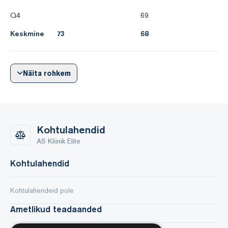
Q4
69
Keskmine
73
68
Näita rohkem
Kohtulahendid
AS Kliinik Elite
Kohtulahendid
Kohtulahendeid pole
Ametlikud teadaanded