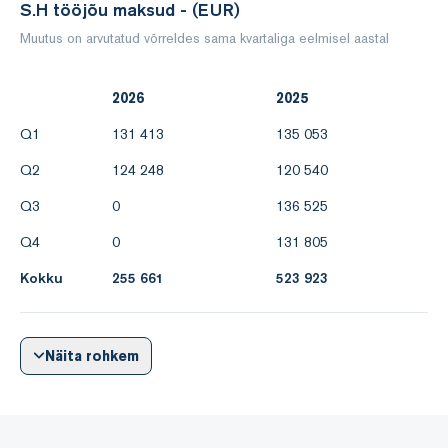
S.H tööjõu maksud - (EUR)
Muutus on arvutatud võrreldes sama kvartaliga eelmisel aastal
2026
2025
Q1
131 413
135 053
Q2
124 248
120 540
Q3
0
136 525
Q4
0
131 805
Kokku
255 661
523 923
Näita rohkem