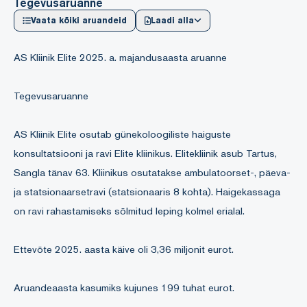
Tegevusaruanne
Vaata kõiki aruandeid
Laadi alla
AS Kliinik Elite 2025. a. majandusaasta aruanne
Tegevusaruanne
AS Kliinik Elite osutab günekoloogiliste haiguste
konsultatsiooni ja ravi Elite kliinikus. Elitekliinik asub Tartus,
Sangla tänav 63. Kliinikus osutatakse ambulatoorset-, päeva-
ja statsionaarsetravi (statsionaaris 8 kohta). Haigekassaga
on ravi rahastamiseks sõlmitud leping kolmel erialal.
Ettevõte 2025. aasta käive oli 3,36 miljonit eurot.
Aruandeaasta kasumiks kujunes 199 tuhat eurot.