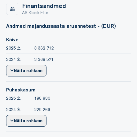
Finantsandmed
AS Kliinik Elite
Andmed majandusaasta aruannetest - (EUR)
Käive
2025
3 362 712
2024
3 368 571
Näita rohkem
Puhaskasum
2025
198 930
2024
229 269
Näita rohkem