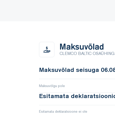
Maksuvõlad
CLEMCO BALTIC OSAÜHING
Maksuvõlad seisuga 06.08
Maksuvõlgu pole
Esitamata deklaratsioonid
Esitamata deklaratsioone ei ole