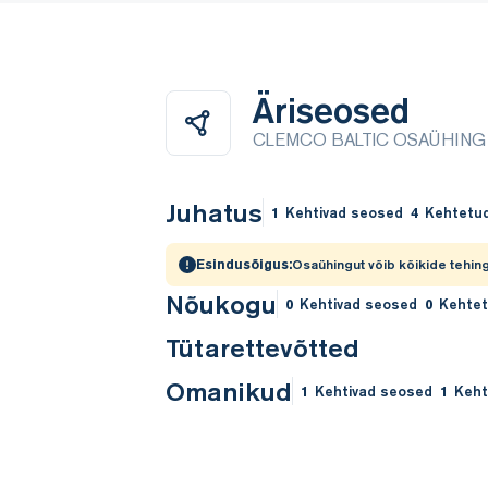
Äriseosed
CLEMCO BALTIC OSAÜHING
Juhatus
1
Kehtivad seosed
4
Kehtetu
Esindusõigus:
Osaühingut võib kõikide tehing
Nõukogu
0
Kehtivad seosed
0
Kehte
Tütarettevõtted
Omanikud
1
Kehtivad seosed
1
Keht