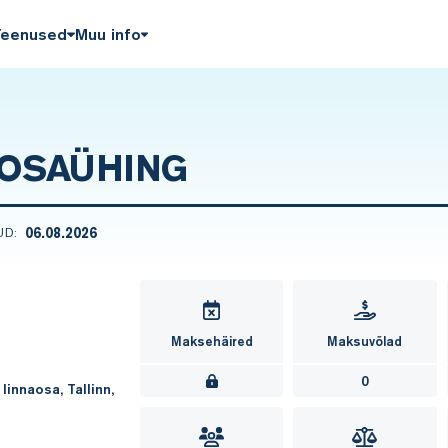
Teenused
Muu info
 OSAÜHING
06.08.2026
UD:
Maksehäired
Maksuvõlad
0
innaosa, Tallinn,