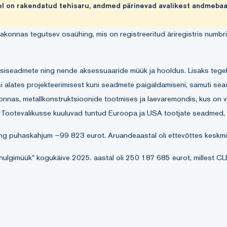
l on rakendatud tehisaru, andmed pärinevad avalikest andmebaa
konnas tegutsev osaühing, mis on registreeritud äriregistris numbr
ritsiseadmete ning nende aksessuaaride müük ja hooldus. Lisaks tege
i alates projekteerimisest kuni seadmete paigaldamiseni, samuti sea
nas, metallkonstruktsioonide tootmises ja laevaremondis, kus on vaj
n. Tootevalikusse kuuluvad tuntud Euroopa ja USA tootjate seadmed
ng puhaskahjum –99 823 eurot. Aruandeaastal oli ettevõttes keskmis
 hulgimüük" kogukäive 2025. aastal oli 250 187 685 eurot, mill
jate koguarv oli 294, millest ettevõtte töötajad moodustasid 1,7%. 
O BALTIC OSAÜHING osa oli 0,6%. Harju maakonnas oli sektori tööta