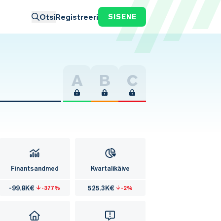
Otsi
Registreeri
SISENE
A
B
C
Finantsandmed
Kvartalikäive
-99.8K€
525.3K€
-377%
-2%