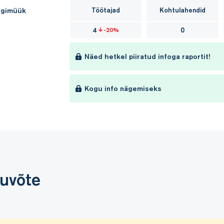
lgimüük
Töötajad
Kohtulahendid
4
0
-20%
Näed hetkel piiratud infoga raportit!
Kogu info nägemiseks
kuvõte