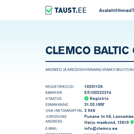
Avaleht
Hinnad
CLEMCO BALTIC
ANDMED JA KREDIIDIHINNANG VIIMATI MUUTUN
10201136
REGISTRIKOOD:
EE100322374
KMKR NR:
Registris
STAATUS:
31.03.1997
ESMAKANNE:
2 556
OSA-/AKTSIAKAPITAL:
Punane tn 56, Lasnamäe l
JURIIDILINE
AADRESS:
Harju maakond, 13619
info@clemco.ee
E-MAIL: