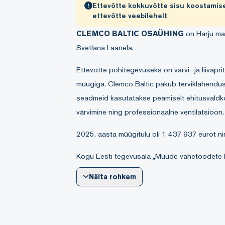
Ettevõtte kokkuvõtte sisu koostamise
ettevõtte veebilehelt
CLEMCO BALTIC OSAÜHING
on Harju maa
Svetlana Laanela.
Ettevõtte põhitegevuseks on värvi- ja liivap
müügiga. Clemco Baltic pakub terviklahendus
seadmeid kasutatakse peamiselt ehitusvaldkon
värvimine ning professionaalne ventilatsioo
2025. aasta müügitulu oli 1 437 937 eurot ni
Kogu Eesti tegevusala „Muude vahetoodete
437 937 eurot ehk 0,6%. Eesti sektori tööta
Näita rohkem
kogukäive 232 341 489 eurot, millest CLEMC
osakaal oli 2,1%.