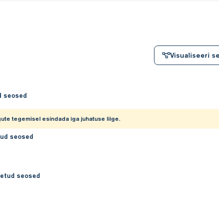
Visualiseeri 
d seosed
ute tegemisel esindada iga juhatuse liige.
tud seosed
etud seosed