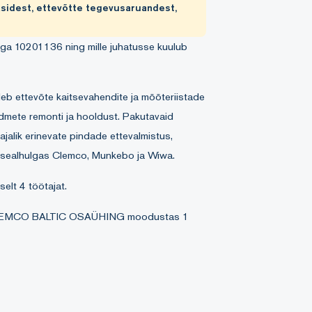
sidest, ettevõtte tegevusaruandest,
iga 10201136 ning mille juhatusse kuulub
leb ettevõte kaitsevahendite ja mõõteriistade
dmete remonti ja hooldust. Pakutavaid
alik erinevate pindade ettevalmistus,
, sealhulgas Clemco, Munkebo ja Wiwa.
elt 4 töötajat.
est CLEMCO BALTIC OSAÜHING moodustas 1
Harju maakonnas oli sama tegevusala
jate arv 238, millest ettevõtte töötajate