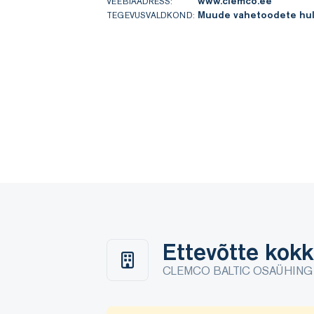
www.clemco.ee
VEEBIAADRESS:
Muude vahetoodete hu
TEGEVUSVALDKOND:
Ettevõtte kok
CLEMCO BALTIC OSAÜHING