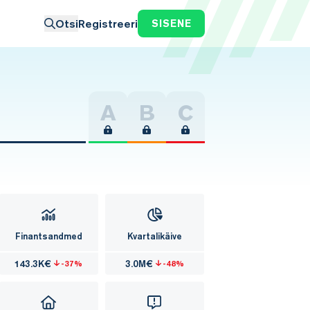
Otsi
Registreeri
SISENE
A
B
C
Finantsandmed
Kvartalikäive
143.3K€
3.0M€
-37%
-48%