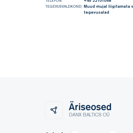
+45 22101048
TELEFON:
Muud mujal liigitamata 
TEGEVUSVALDKOND:
tegevusalad
Äriseosed
DANX BALTICS OÜ