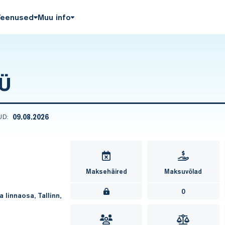
Teenused
Muu info
Ü
09.08.2026
UD:
Maksehäired
Maksuvõlad
0
a linnaosa, Tallinn,