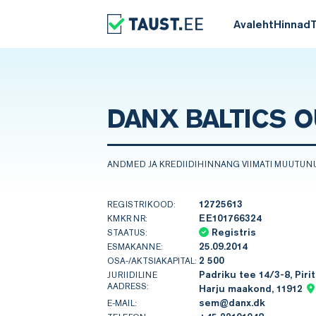
Avaleht
Hinnad
DANX BALTICS O
ANDMED JA KREDIIDIHINNANG VIIMATI MUUTUN
12725613
REGISTRIKOOD:
EE101766324
KMKR NR:
Registris
STAATUS:
25.09.2014
ESMAKANNE:
2 500
OSA-/AKTSIAKAPITAL:
Padriku tee 14/3-8, Pirit
JURIIDILINE
AADRESS:
Harju maakond, 11912
sem@danx.dk
E-MAIL: