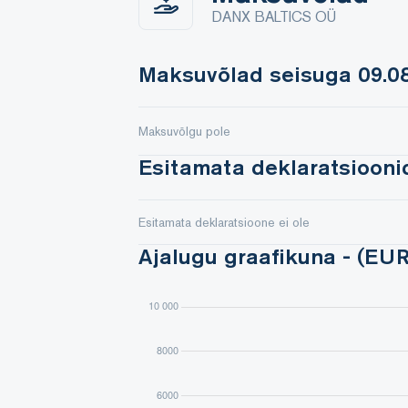
DANX BALTICS OÜ
Maksuvõlad seisuga 09.08
Maksuvõlgu pole
Esitamata deklaratsioonid
Esitamata deklaratsioone ei ole
Ajalugu graafikuna - (EUR