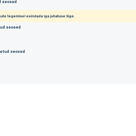
d seosed
ute tegemisel esindada iga juhatuse liige.
tud seosed
etud seosed