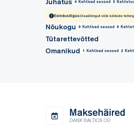
Juhatus
4
Kehtivad seosed
5
Kehtetu
Esindusõigus:
Osaühingut võib kõikide tehing
Nõukogu
0
Kehtivad seosed
0
Kehte
Tütarettevõtted
Omanikud
1
Kehtivad seosed
2
Keht
Maksehäired
DANX BALTICS OÜ