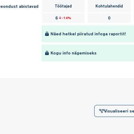
veondust abistavad
Töötajad
Kohtulahendid
6
0
-14%
Näed hetkel piiratud infoga raportit!
Kogu info nägemiseks
Visualiseeri 