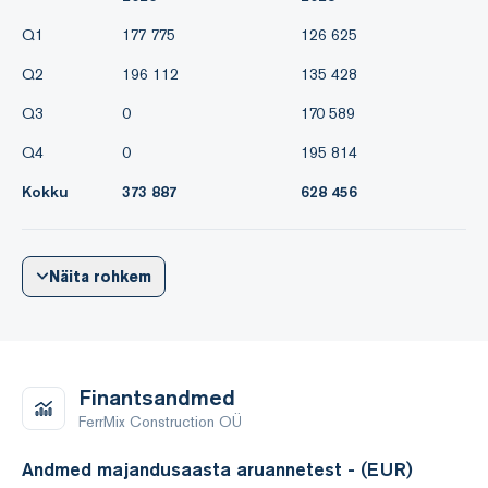
Q1
177 775
126 625
Q2
196 112
135 428
Q3
0
170 589
Q4
0
195 814
Kokku
373 887
628 456
Näita rohkem
Finantsandmed
FerrMix Construction OÜ
Andmed majandusaasta aruannetest - (EUR)