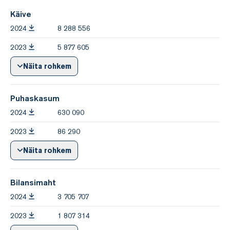
Käive
2024
8 288 556
2023
5 877 605
Näita rohkem
Puhaskasum
2024
630 090
2023
86 290
Näita rohkem
Bilansimaht
2024
3 705 707
2023
1 807 314