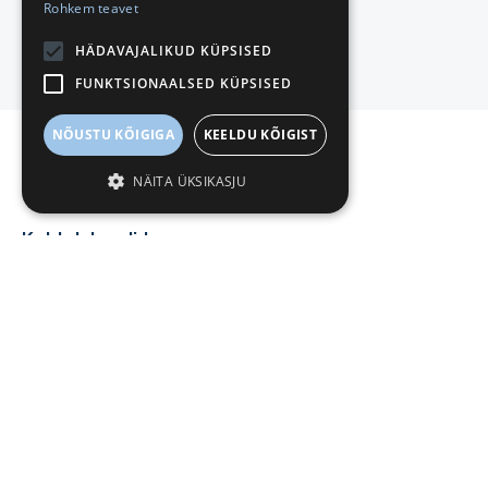
Rohkem teavet
juba aastaid andnud tööd 40-50
töötajale.
Näita rohkem
HÄDAVAJALIKUD KÜPSISED
FUNKTSIONAALSED KÜPSISED
NÕUSTU KÕIGIGA
KEELDU KÕIGIST
Kohtulahendid
NÄITA ÜKSIKASJU
FerrMix Construction OÜ
Kohtulahendid
Tsiviilasi 2-21-16465/15
Harju Maakohus Tallinna kohtumaja
Valdkonnad
Võlaõigus
Lahendi kuupäev
06.12.2021
Lahendi jõustumine
18.01.2022
Teised osalised
Corrente Grupp OÜ (11172767)
Ametlikud teadaanded
Ametlikud teadaanded puuduvad