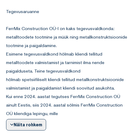
Tegevusaruanne
FerrMix Construction OÜ-l on kaks tegevusvaldkonda:
metalltoodete tootmine ja müük ning metallkonstruktsioonide
tootmine ja paigaldamine.
Esimene tegevusvaldkond hõlmab kliendi tellitud
metalltoodete valmistamist ja tarnimist ilma nende
paigalduseta. Teine tegevusvaldkond
hõlmab spetsiifiliselt kliendi tellitud metallkonstruktsioonide
valmistamist ja paigaldamist kliendi soovitud asukohta.
Kui enne 2024. aastat tegutses FerrMix Construction OÜ
ainult Eestis, siis 2024. aastal sõlmis FerrMix Construction
OÜ kliendiga lepingu, mille
täitmise käigus tekkis FerrMix Construction OÜ-l püsiv
Näita rohkem
tegevuskoht Rootsis. Eelduslikult jääb see tegevuskoht alles