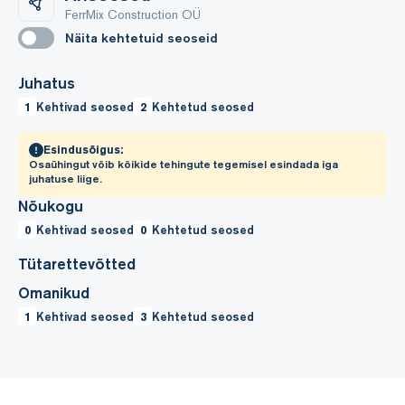
FerrMix Construction OÜ
Näita kehtetuid seoseid
Juhatus
1
Kehtivad seosed
2
Kehtetud seosed
Esindusõigus:
Osaühingut võib kõikide tehingute tegemisel esindada iga
juhatuse liige.
Nõukogu
0
Kehtivad seosed
0
Kehtetud seosed
Tütarettevõtted
Omanikud
1
Kehtivad seosed
3
Kehtetud seosed