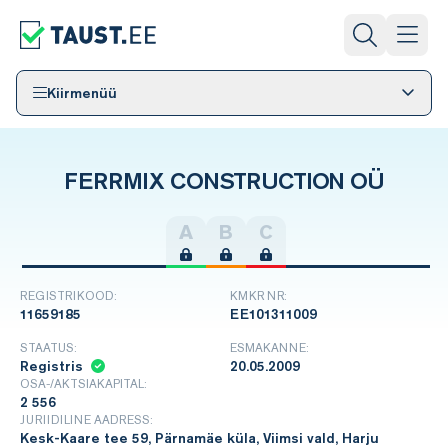
Kiirmenüü
FERRMIX CONSTRUCTION OÜ
A
B
C
REGISTRIKOOD:
KMKR NR:
11659185
EE101311009
STAATUS:
ESMAKANNE:
Registris
20.05.2009
OSA-/AKTSIAKAPITAL:
2 556
JURIIDILINE AADRESS:
Kesk-Kaare tee 59, Pärnamäe küla, Viimsi vald, Harju