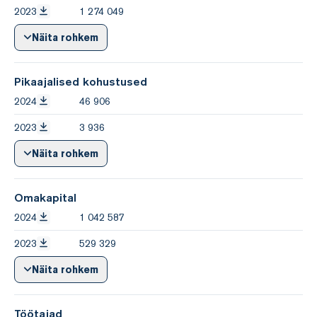
2023
1 274 049
Näita rohkem
Pikaajalised kohustused
2024
46 906
2023
3 936
Näita rohkem
Omakapital
2024
1 042 587
2023
529 329
Näita rohkem
Töötajad