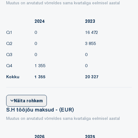
Muutus on arvutatud võrreldes sama kvartaliga eelmisel aastal
2024
2023
Q1
0
16 472
Q2
0
3 855
Q3
0
0
Q4
1 355
0
Kokku
1 355
20 327
Näita rohkem
S.H tööjõu maksud - (EUR)
Muutus on arvutatud võrreldes sama kvartaliga eelmisel aastal
2026
2025