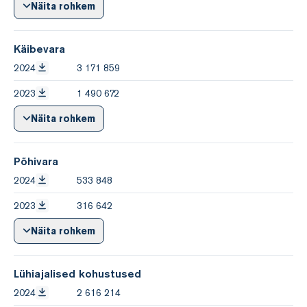
Näita rohkem
Käibevara
2024
3 171 859
2023
1 490 672
Näita rohkem
Põhivara
2024
533 848
2023
316 642
Näita rohkem
Lühiajalised kohustused
2024
2 616 214