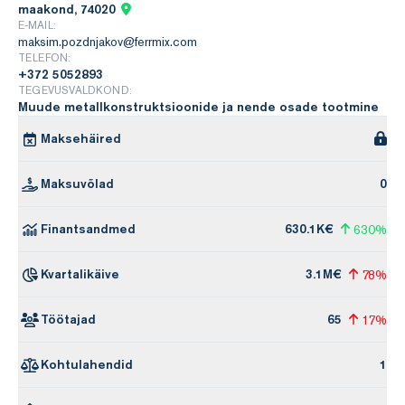
maakond, 74020
E-MAIL:
maksim.pozdnjakov@ferrmix.com
TELEFON:
+372 5052893
TEGEVUSVALDKOND:
Muude metallkonstruktsioonide ja nende osade tootmine
Maksehäired
Maksuvõlad
0
Finantsandmed
630.1K€
630%
Kvartalikäive
3.1M€
78%
Töötajad
65
17%
Kohtulahendid
1