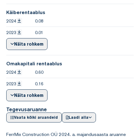
Käiberentaablus
2024
0.08
2023
0.01
Näita rohkem
Omakapitali rentaablus
2024
0.60
2023
0.16
Näita rohkem
Tegevusaruanne
Vaata kõiki aruandeid
Laadi alla
FerrMix Construction OÜ 2024. a. majandusaasta aruanne