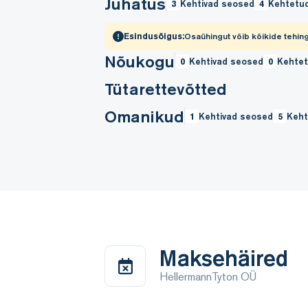
Juhatus
3
Kehtivad seosed
4
Kehtetu
Esindusõigus:
Osaühingut võib kõikide tehing
Nõukogu
0
Kehtivad seosed
0
Kehte
Tütarettevõtted
Omanikud
1
Kehtivad seosed
5
Keht
Maksehäired
HellermannTyton OÜ