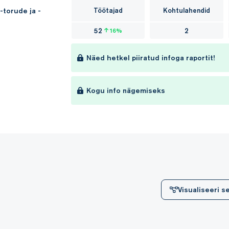
 -torude ja -
Töötajad
Kohtulahendid
52
2
16%
Näed hetkel piiratud infoga raportit!
Kogu info nägemiseks
Visualiseeri 