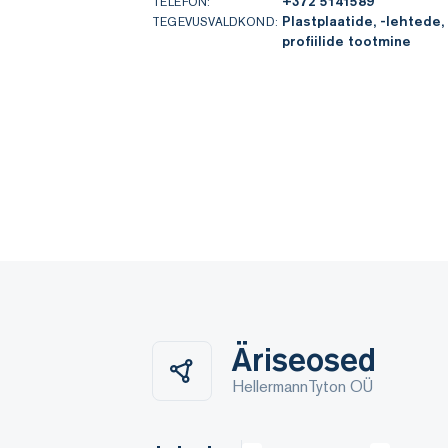
+372 5141589
TELEFON:
Plastplaatide, -lehtede,
TEGEVUSVALDKOND:
profiilide tootmine
Äriseosed
HellermannTyton OÜ