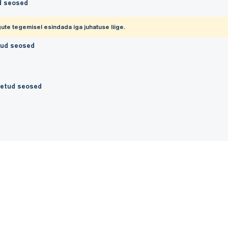
d seosed
ute tegemisel esindada iga juhatuse liige.
tud seosed
etud seosed