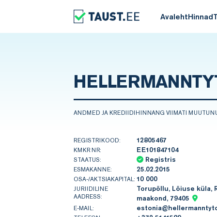
Avaleht
Hinnad
HELLERMANNTY
ANDMED JA KREDIIDIHINNANG VIIMATI MUUTUN
12805467
REGISTRIKOOD:
EE101847104
KMKR NR:
Registris
STAATUS:
25.02.2015
ESMAKANNE:
10 000
OSA-/AKTSIAKAPITAL:
Torupõllu, Lõiuse küla, 
JURIIDILINE
AADRESS:
maakond, 79405
estonia@hellermanntyt
E-MAIL: