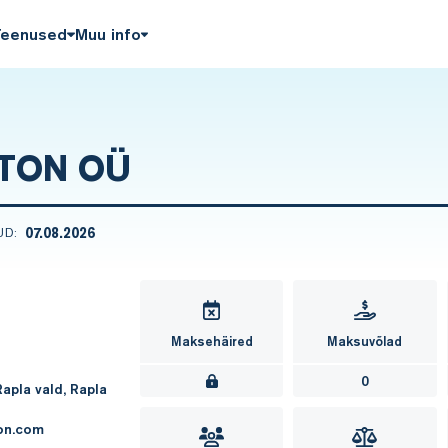
Teenused
Muu info
TON OÜ
07.08.2026
UD:
Maksehäired
Maksuvõlad
0
Rapla vald, Rapla
on.com