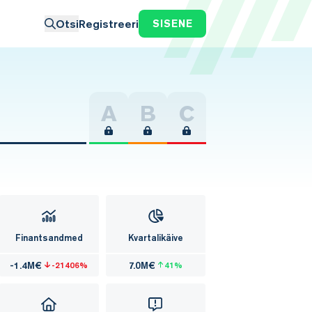
Otsi
Registreeri
SISENE
A
B
C
Finantsandmed
Kvartalikäive
-1.4M€
7.0M€
-21406%
41%