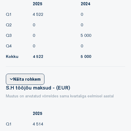
2025
2024
Q1
4 522
0
Q2
0
0
Q3
0
5 000
Q4
0
0
Kokku
4 522
5 000
Näita rohkem
S.H tööjõu maksud - (EUR)
Muutus on arvutatud võrreldes sama kvartaliga eelmisel aastal
2025
Q1
4 514