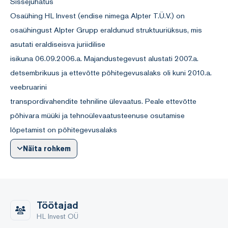
Sissejuhatus
Osaühing HL Invest (endise nimega Alpter T.Ü.V.) on
osaühingust Alpter Grupp eraldunud struktuuriüksus, mis
asutati eraldiseisva juriidilise
isikuna 06.09.2006.a. Majandustegevust alustati 2007.a.
detsembrikuus ja ettevõtte põhitegevusalaks oli kuni 2010.a.
veebruarini
transpordivahendite tehniline ülevaatus. Peale ettevõtte
põhivara müüki ja tehnoülevaatusteenuse osutamise
lõpetamist on põhitegevusalaks
investeerimine.
Näita rohkem
HL Invest OÜ-l oli majandusaastal viis tütarettevõtet ja lisaks
vähemusosalused kahes ettevõttes. Majandusaasta lõpus
toimus ettevõtte
jagunemine eraldumise teel ja moodustati kaks uut ettevõtet,
Töötajad
kellele anti üle tütarettevõted osaühing Alpter Grupp ja
HL Invest OÜ