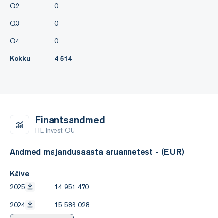
Q2
0
Q3
0
Q4
0
Kokku
4 514
Finantsandmed
HL Invest OÜ
Andmed majandusaasta aruannetest - (EUR)
Käive
2025
14 951 470
2024
15 586 028