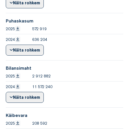
Näita rohkem
Puhaskasum
2025
572 919
2024
636 204
Näita rohkem
Bilansimaht
2025
2 912 882
2024
11 572 240
Näita rohkem
Käibevara
2025
208 592