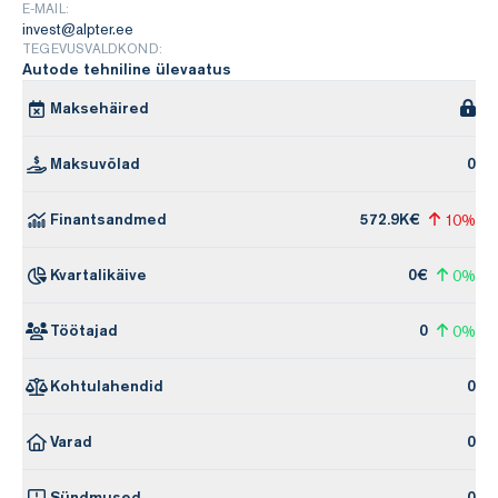
E-MAIL:
invest@alpter.ee
TEGEVUSVALDKOND:
Autode tehniline ülevaatus
Maksehäired
Maksuvõlad
0
Finantsandmed
572.9K€
10%
Kvartalikäive
0€
0%
Töötajad
0
0%
Kohtulahendid
0
Varad
0
Sündmused
0