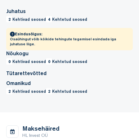
Juhatus
2
Kehtivad seosed
4
Kehtetud seosed
Esindusõigus:
Osaühingut võib kõikide tehingute tegemisel esindada iga
juhatuse liige.
Nõukogu
0
Kehtivad seosed
0
Kehtetud seosed
Tütarettevõtted
Omanikud
2
Kehtivad seosed
2
Kehtetud seosed
Maksehäired
HL Invest OÜ