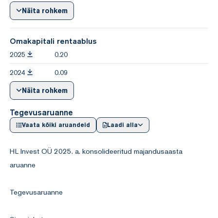
Näita rohkem
Omakapitali rentaablus
2025
0.20
2024
0.09
Näita rohkem
Tegevusaruanne
Vaata kõiki aruandeid
Laadi alla
HL Invest OÜ 2025. a. konsolideeritud majandusaasta
aruanne
Tegevusaruanne