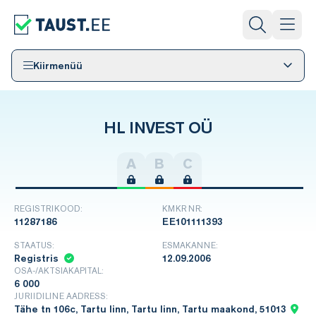
Kiirmenüü
HL INVEST OÜ
A
B
C
REGISTRIKOOD:
KMKR NR:
11287186
EE101111393
STAATUS:
ESMAKANNE:
Registris
12.09.2006
OSA-/AKTSIAKAPITAL:
6 000
JURIIDILINE AADRESS:
Tähe tn 106c, Tartu linn, Tartu linn, Tartu maakond, 51013