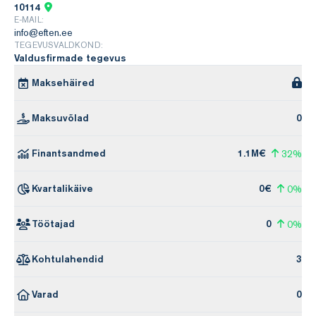
10114
E-MAIL:
info@eften.ee
TEGEVUSVALDKOND:
Valdusfirmade tegevus
Maksehäired
Maksuvõlad
0
Finantsandmed
1.1M€
32%
Kvartalikäive
0€
0%
Töötajad
0
0%
Kohtulahendid
3
Varad
0