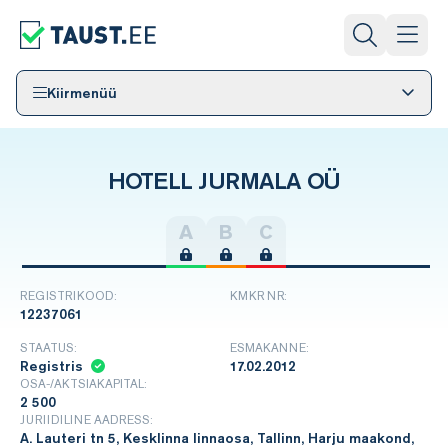
Kiirmenüü
HOTELL JURMALA OÜ
A
B
C
REGISTRIKOOD:
KMKR NR:
12237061
STAATUS:
ESMAKANNE:
Registris
17.02.2012
OSA-/AKTSIAKAPITAL:
2 500
JURIIDILINE AADRESS:
A. Lauteri tn 5, Kesklinna linnaosa, Tallinn, Harju maakond,