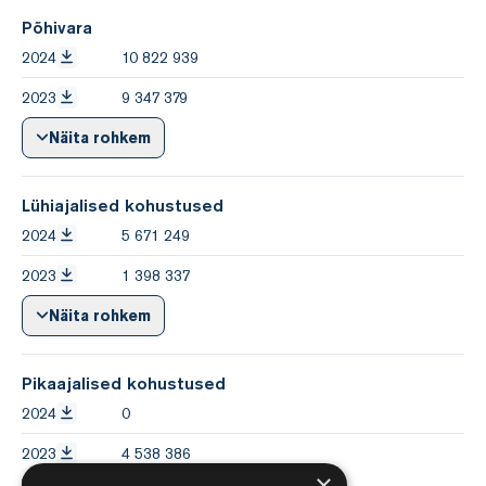
Põhivara
2024
10 822 939
2023
9 347 379
Näita rohkem
Lühiajalised kohustused
2024
5 671 249
2023
1 398 337
Näita rohkem
Pikaajalised kohustused
2024
0
2023
4 538 386
×