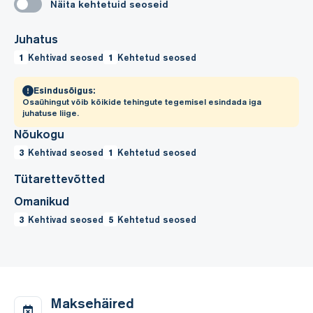
Näita kehtetuid seoseid
Juhatus
1
Kehtivad seosed
1
Kehtetud seosed
Esindusõigus:
Osaühingut võib kõikide tehingute tegemisel esindada iga
juhatuse liige.
Nõukogu
3
Kehtivad seosed
1
Kehtetud seosed
Tütarettevõtted
Omanikud
3
Kehtivad seosed
5
Kehtetud seosed
Maksehäired