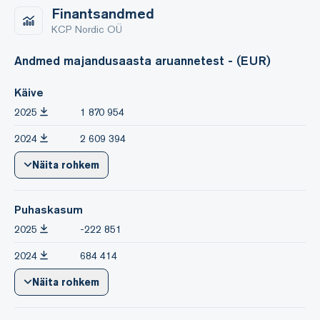
Finantsandmed
KCP Nordic OÜ
Andmed majandusaasta aruannetest - (EUR)
Käive
2025
1 870 954
2024
2 609 394
Näita rohkem
Puhaskasum
2025
-222 851
2024
684 414
Näita rohkem