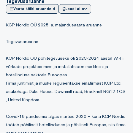
Tegevusaruanne
Vaata kõiki aruandeid
Laadi alla
KCP Nordic OÜ 2025. a. majandusaasta aruanne
Tegevusaruanne
KCP Nordic OÜ põhitegevuseks oli 2023-2024 aastal Wi-Fi
võrkude projekteerimine ja installatsioon meditsiini ja
hotellinduse sektoris Euroopas.
Firma juhtimist ja müüke reguleeritakse emafirmast KCP Ltd,
asukohaga Duke House, Downmill road, Bracknell RG12 1QS
, United Kingdom.
Covid-19 pandeemia algas martsis 2020 – kuna KCP Nordic
töötab põhiliselt hotellinduses ja põhiliselt Europas, siis firma
võttis vastu otsuse