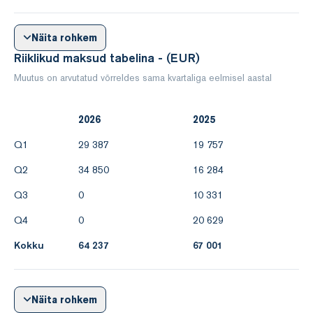
Näita rohkem
Riiklikud maksud tabelina - (EUR)
Muutus on arvutatud võrreldes sama kvartaliga eelmisel aastal
2026
2025
Q1
29 387
19 757
Q2
34 850
16 284
Q3
0
10 331
Q4
0
20 629
Kokku
64 237
67 001
Näita rohkem