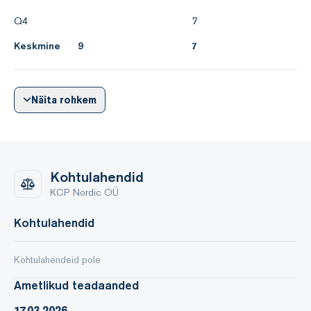
Q4
7
Keskmine
9
7
Näita rohkem
Kohtulahendid
KCP Nordic OÜ
Kohtulahendid
Kohtulahendeid pole
Ametlikud teadaanded
17.03.2026