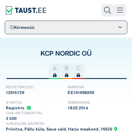
Kiirmenüü
KCP NORDIC OÜ
A
B
C
REGISTRIKOOD:
KMKR NR:
12615729
EE101698269
STAATUS:
ESMAKANNE:
Registris
18.02.2014
OSA-/AKTSIAKAPITAL:
2 500
JURIIDILINE AADRESS:
Priivitsa, Pällu küla, Saue vald, Harju maakond, 76626