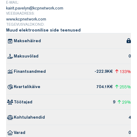
E-MAIL:
kairit.pavelyn@kcpnetwork.com
VEEBIAADRESS:
www.kcpnetwork.com
TEGEVUSVALDKOND:
Muud elektroonilise side teenused
Maksehäired
Maksuvõlad
0
Finantsandmed
-222.9K€
133%
Kvartalikäive
704.1K€
255%
Töötajad
9
29%
Kohtulahendid
4
Varad
0