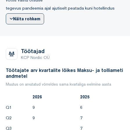
tegevus pandeemia ajal ajutiselt peatada kuni hotellindus
taastub. Aastal 2022 tegevus hakkas taastuma, sügisest
Näita rohkem
2022 käimas suured projektid
Poolas, Prantsusmaal ja Saksamaal.
Juhatus kosneb kahest liigest.
Töötajad
Aruandeperioodil oli:
KCP Nordic OÜ
Müügitulu 1 870 954 EUR (aastal 2024 - 2 609 694 EUR)
Töötajate arv kvartalite lõikes Maksu- ja tolliameti
Aruandeaasta kahjum 222 851 EUR (aastal 2024 - kasum
andmetel
684 414 EUR).
Muutus on arvutatud võrreldes sama kvartaliga eelmine aasta
2026
2025
Järgmise aasta plaaniks on jätkata samal tegevusalal.
Q1
9
6
Aruande lõpetamise kuupäev on 17.03.2026.
Q2
9
7
Q3
7