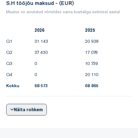
S.H tööjõu maksud - (EUR)
Muutus on arvutatud võrreldes sama kvartaliga eelmisel aastal
2026
2025
Q1
31 143
20 938
Q2
37 430
17 078
Q3
0
10 739
Q4
0
20 110
Kokku
68 573
68 865
Näita rohkem