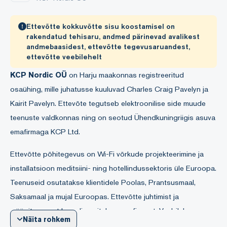
Ettevõtte kokkuvõtte sisu koostamisel on
rakendatud tehisaru, andmed pärinevad avalikest
andmebaasidest, ettevõtte tegevusaruandest,
ettevõtte veebilehelt
KCP Nordic OÜ
on Harju maakonnas registreeritud
osaühing, mille juhatusse kuuluvad Charles Craig Pavelyn ja
Kairit Pavelyn. Ettevõte tegutseb elektroonilise side muude
teenuste valdkonnas ning on seotud Ühendkuningriigis asuva
emafirmaga KCP Ltd.
Ettevõtte põhitegevus on Wi-Fi võrkude projekteerimine ja
installatsioon meditsiini- ning hotellindussektoris üle Euroopa.
Teenuseid osutatakse klientidele Poolas, Prantsusmaal,
Saksamaal ja mujal Euroopas. Ettevõtte juhtimist ja
müügitegevust koordineeritakse emafirmast. Veebilehe
Näita rohkem
kaubamärgi
Conqora
all pakutakse hallatavaid