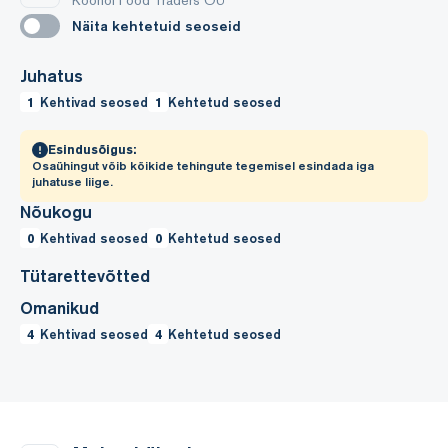
Koonol Food Traders OÜ
Näita kehtetuid seoseid
Juhatus
1
Kehtivad seosed
1
Kehtetud seosed
Esindusõigus:
Osaühingut võib kõikide tehingute tegemisel esindada iga
juhatuse liige.
Nõukogu
0
Kehtivad seosed
0
Kehtetud seosed
Tütarettevõtted
Omanikud
4
Kehtivad seosed
4
Kehtetud seosed