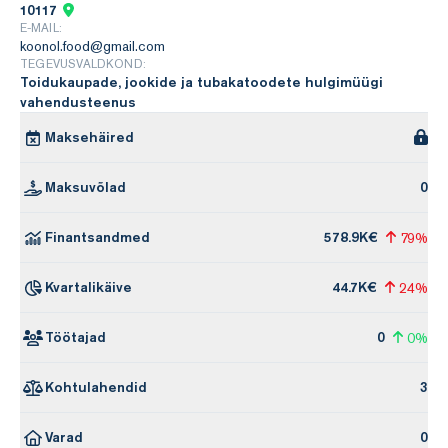
10117
E-MAIL:
koonol.food@gmail.com
TEGEVUSVALDKOND:
Toidukaupade, jookide ja tubakatoodete hulgimüügi
vahendusteenus
Maksehäired
Maksuvõlad
0
Finantsandmed
578.9K€
79%
Kvartalikäive
44.7K€
24%
Töötajad
0
0%
Kohtulahendid
3
Varad
0