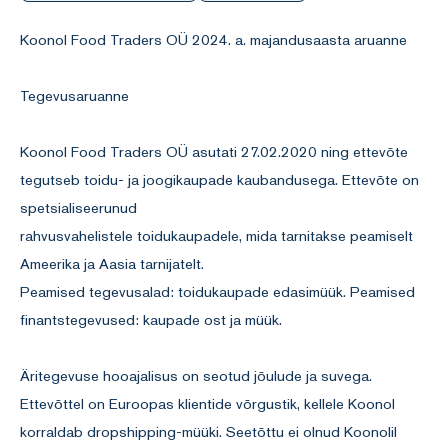
Koonol Food Traders OÜ 2024. a. majandusaasta aruanne
Tegevusaruanne
Koonol Food Traders OÜ asutati 27.02.2020 ning ettevõte
tegutseb toidu- ja joogikaupade kaubandusega. Ettevõte on
spetsialiseerunud
rahvusvahelistele toidukaupadele, mida tarnitakse peamiselt
Ameerika ja Aasia tarnijatelt.
Peamised tegevusalad: toidukaupade edasimüük. Peamised
finantstegevused: kaupade ost ja müük.
Äritegevuse hooajalisus on seotud jõulude ja suvega.
Ettevõttel on Euroopas klientide võrgustik, kellele Koonol
korraldab dropshipping-müüki. Seetõttu ei olnud Koonolil