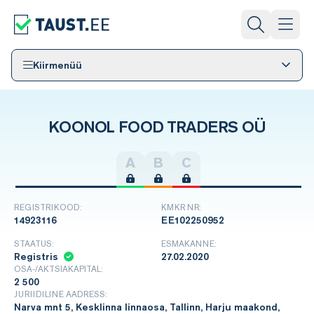
Kiirmenüü
KOONOL FOOD TRADERS OÜ
A
B
C
REGISTRIKOOD:
KMKR NR:
14923116
EE102250952
STAATUS:
ESMAKANNE:
Registris
27.02.2020
OSA-/AKTSIAKAPITAL:
2 500
JURIIDILINE AADRESS:
Narva mnt 5, Kesklinna linnaosa, Tallinn, Harju maakond,