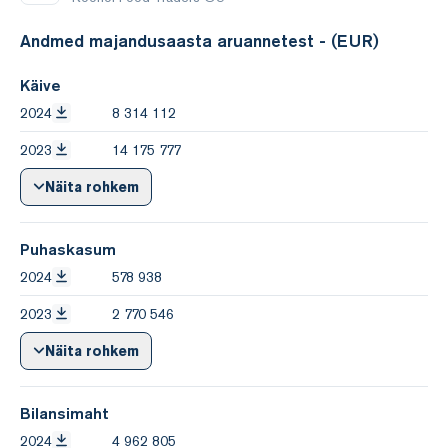
Andmed majandusaasta aruannetest - (EUR)
Käive
2024
8 314 112
2023
14 175 777
Näita rohkem
Puhaskasum
2024
578 938
2023
2 770 546
Näita rohkem
Bilansimaht
2024
4 962 805