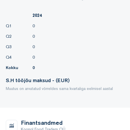
2024
Q1
0
Q2
0
Q3
0
Q4
0
Kokku
0
S.H tööjõu maksud - (EUR)
Muutus on arvutatud võrreldes sama kvartaliga eelmisel aastal
Finantsandmed
Koonol Food Traders OÜ