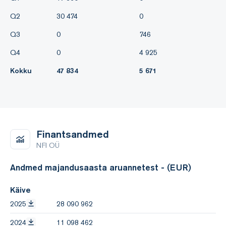
Q2
30 474
0
Q3
0
746
Q4
0
4 925
Kokku
47 834
5 671
Finantsandmed
NFI OÜ
Andmed majandusaasta aruannetest - (EUR)
Käive
2025
28 090 962
2024
11 098 462