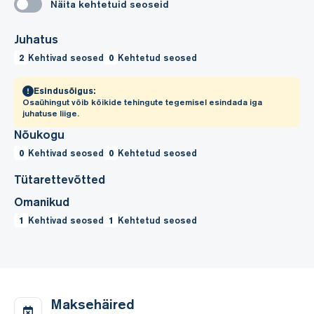
Näita kehtetuid seoseid
Juhatus
2
Kehtivad seosed
0
Kehtetud seosed
Esindusõigus:
Osaühingut võib kõikide tehingute tegemisel esindada iga
juhatuse liige.
Nõukogu
0
Kehtivad seosed
0
Kehtetud seosed
Tütarettevõtted
Omanikud
1
Kehtivad seosed
1
Kehtetud seosed
Maksehäired