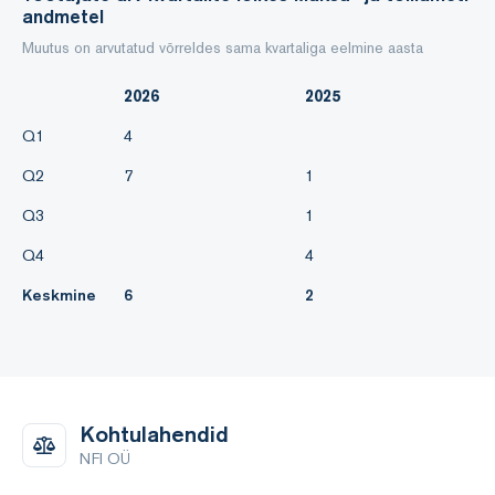
andmetel
Aruandeperioodil toimusid grupi struktuuris muudatused.
Muutus on arvutatud võrreldes sama kvartaliga eelmine aasta
2026
2025
Q1
4
Q2
7
1
Q3
1
Q4
4
Keskmine
6
2
Kohtulahendid
NFI OÜ