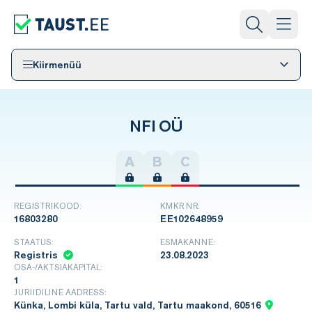
Kiirmenüü
NFI OÜ
A
B
C
REGISTRIKOOD:
KMKR NR:
16803280
EE102648959
STAATUS:
ESMAKANNE:
Registris
23.08.2023
OSA-/AKTSIAKAPITAL:
1
JURIIDILINE AADRESS:
Künka, Lombi küla, Tartu vald, Tartu maakond, 60516