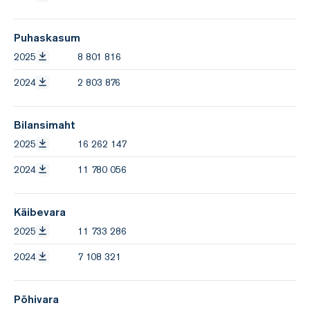
Puhaskasum
2025
8 801 816
2024
2 803 876
Bilansimaht
2025
16 262 147
2024
11 780 056
Käibevara
2025
11 733 286
2024
7 108 321
Põhivara