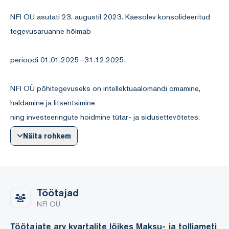
NFI OÜ asutati 23. augustil 2023. Käesolev konsolideeritud
tegevusaruanne hõlmab
perioodi 01.01.2025–31.12.2025.
NFI OÜ põhitegevuseks on intellektuaalomandi omamine,
haldamine ja litsentsimine
ning investeeringute hoidmine tütar- ja sidusettevõtetes.
Alates 2024. aasta maikuus
Näita rohkem
toimunud ümberstruktureerimisest tegutseb NFI OÜ grupi
emaettevõttena, mille alla on
koondatud HUUMi kaubamärgid ja nendega seotud
intellektuaalomandi õigused.
Töötajad
NFI OÜ
2. Grupi struktuur
Töötajate arv kvartalite lõikes Maksu- ja tolliameti