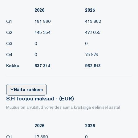
2026
2025
Q1
191 960
413 882
Q2
445 354
473 055
Q3
0
0
Q4
0
75 876
Kokku
637 314
962 813
Näita rohkem
S.H tööjõu maksud - (EUR)
Muutus on arvutatud võrreldes sama kvartaliga eelmisel aastal
2026
2025
Q1
17 360
0