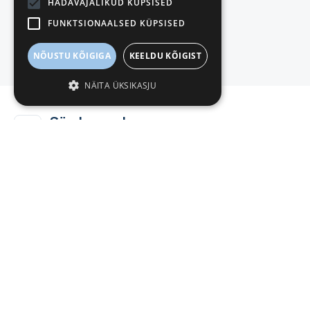
HÄDAVAJALIKUD KÜPSISED
Selle ettevõtte puhul on 0 kinnistut.
FUNKTSIONAALSED KÜPSISED
Otsi kinnistusraamatust
NÕUSTU KÕIGIGA
KEELDU KÕIGIST
NÄITA ÜKSIKASJU
Sündmused
NFI OÜ
Viimased olulised ettevõttega seotud sündmused
90 päeva jooksul muudatused ettevõtte andmetes
0
90 päeva jooksul muudatused juhatuses
0
90 päeva jooksul muutused ettevõtte väljades
0
90 päeva jooksul muutused maksude tasumises
0