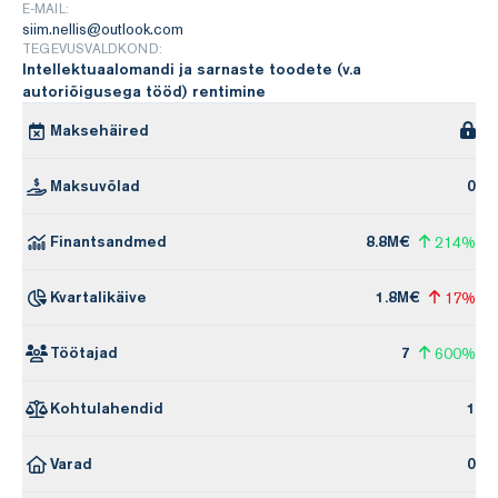
E-MAIL:
siim.nellis@outlook.com
TEGEVUSVALDKOND:
Intellektuaalomandi ja sarnaste toodete (v.a
autoriõigusega tööd) rentimine
Maksehäired
Maksuvõlad
0
Finantsandmed
8.8M€
214%
Kvartalikäive
1.8M€
17%
Töötajad
7
600%
Kohtulahendid
1
Varad
0