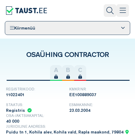
Kiirmenüü
OSAÜHING CONTRACTOR
A
B
C
REGISTRIKOOD:
KMKR NR:
11022401
EE100889037
STAATUS:
ESMAKANNE:
Registris
23.03.2004
OSA-/AKTSIAKAPITAL:
40 000
JURIIDILINE AADRESS:
Puidu tn 1, Kohila alev, Kohila vald, Rapla maakond, 79804