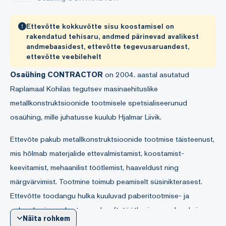
Ettevõtte kokkuvõtte sisu koostamisel on
rakendatud tehisaru, andmed pärinevad avalikest
andmebaasidest, ettevõtte tegevusaruandest,
ettevõtte veebilehelt
Osaühing CONTRACTOR
on 2004. aastal asutatud
Raplamaal Kohilas tegutsev masinaehituslike
metallkonstruktsioonide tootmisele spetsialiseerunud
osaühing, mille juhatusse kuulub Hjalmar Liivik.
Ettevõte pakub metallkonstruktsioonide tootmise täisteenust,
mis hõlmab materjalide ettevalmistamist, koostamist-
keevitamist, mehaanilist töötlemist, haaveldust ning
märgvärvimist. Tootmine toimub peamiselt süsinikterasest.
Ettevõtte toodangu hulka kuuluvad paberitootmise- ja
pakendamisseadmete osad, naftatöötlemise seadmed ning
Näita rohkem
konveierid. Klientideks on peamiselt Skandinaavia ja Lääne-