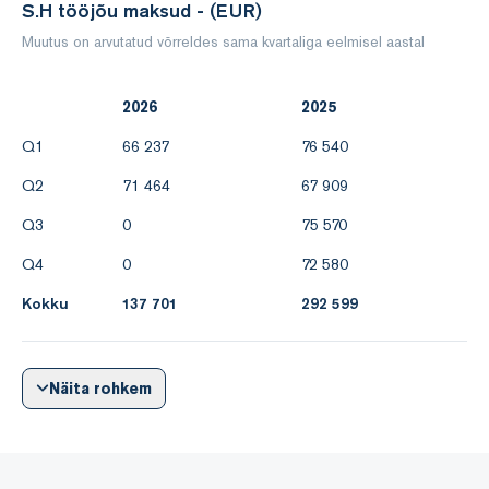
S.H tööjõu maksud - (EUR)
Muutus on arvutatud võrreldes sama kvartaliga eelmisel aastal
2026
2025
Q1
66 237
76 540
Q2
71 464
67 909
Q3
0
75 570
Q4
0
72 580
Kokku
137 701
292 599
Näita rohkem