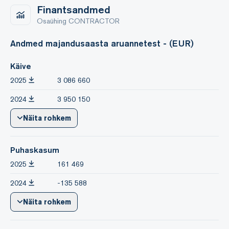
Finantsandmed
Osaühing CONTRACTOR
Andmed majandusaasta aruannetest - (EUR)
Käive
2025
3 086 660
2024
3 950 150
Näita rohkem
Puhaskasum
2025
161 469
2024
-135 588
Näita rohkem