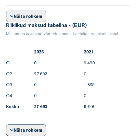
Näita rohkem
Riiklikud maksud tabelina - (EUR)
Muutus on arvutatud võrreldes sama kvartaliga eelmisel aastal
2026
2021
Q1
0
6 420
Q2
27 693
0
Q3
0
1 895
Q4
0
0
Kokku
27 693
8 316
Näita rohkem