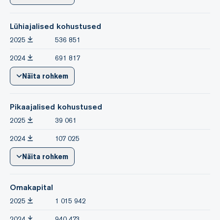
Lühiajalised kohustused
2025
536 851
2024
691 817
Näita rohkem
Pikaajalised kohustused
2025
39 061
2024
107 025
Näita rohkem
Omakapital
2025
1 015 942
2024
940 473