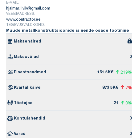
E-MAIL:
hjalmar.liivik@gmail.com
VEEBIAADRESS:
www.contractor.ee
TEGEVUSVALDKOND:
Muude metallkonstruktsioonide ja nende osade tootmine
Maksehäired
Maksuvõlad
0
Finantsandmed
161.5K€
219%
Kvartalikäive
873.5K€
7%
Töötajad
21
0%
Kohtulahendid
0
Varad
0