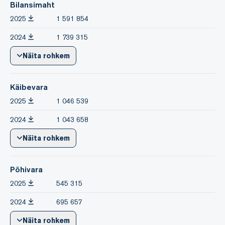
Bilansimaht
2025
1 591 854
2024
1 739 315
Näita rohkem
Käibevara
2025
1 046 539
2024
1 043 658
Näita rohkem
Põhivara
2025
545 315
2024
695 657
Näita rohkem