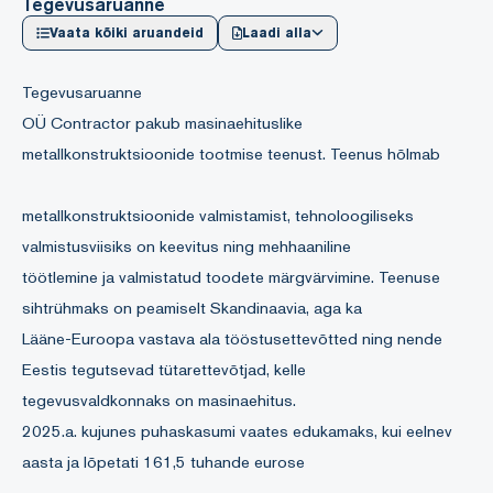
Tegevusaruanne
Vaata kõiki aruandeid
Laadi alla
Tegevusaruanne
OÜ Contractor pakub masinaehituslike
metallkonstruktsioonide tootmise teenust. Teenus hõlmab
metallkonstruktsioonide valmistamist, tehnoloogiliseks
valmistusviisiks on keevitus ning mehhaaniline
töötlemine ja valmistatud toodete märgvärvimine. Teenuse
sihtrühmaks on peamiselt Skandinaavia, aga ka
Lääne-Euroopa vastava ala tööstusettevõtted ning nende
Eestis tegutsevad tütarettevõtjad, kelle
tegevusvaldkonnaks on masinaehitus.
2025.a. kujunes puhaskasumi vaates edukamaks, kui eelnev
aasta ja lõpetati 161,5 tuhande eurose