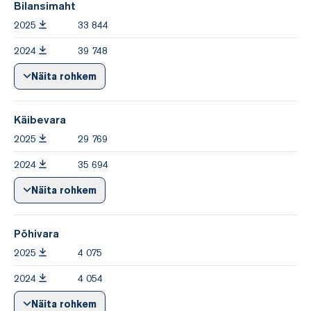
Bilansimaht
2025
33 844
2024
39 748
Näita rohkem
Käibevara
2025
29 769
2024
35 694
Näita rohkem
Põhivara
2025
4 075
2024
4 054
Näita rohkem