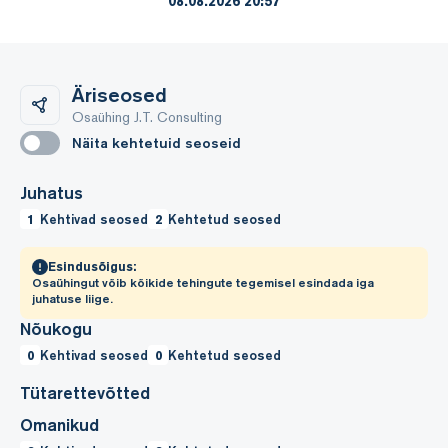
08.08.2026 20:57
Äriseosed
Osaühing J.T. Consulting
Näita kehtetuid seoseid
Juhatus
1
Kehtivad seosed
2
Kehtetud seosed
Esindusõigus:
Osaühingut võib kõikide tehingute tegemisel esindada iga
juhatuse liige.
Nõukogu
0
Kehtivad seosed
0
Kehtetud seosed
Tütarettevõtted
Omanikud