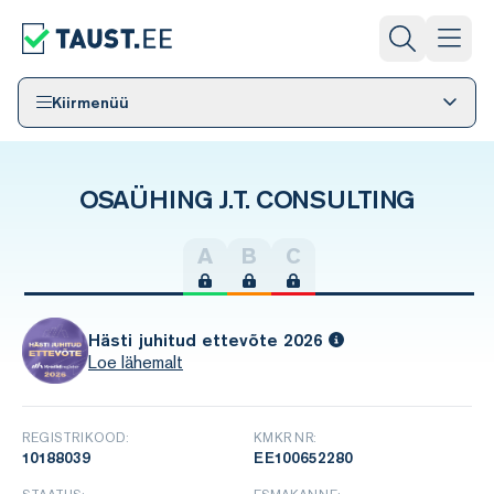
Kiirmenüü
OSAÜHING J.T. CONSULTING
A
B
C
Hästi juhitud ettevõte 2026
Loe lähemalt
REGISTRIKOOD:
KMKR NR:
10188039
EE100652280