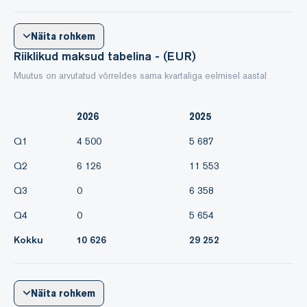
Näita rohkem
Riiklikud maksud tabelina - (EUR)
Muutus on arvutatud võrreldes sama kvartaliga eelmisel aastal
2026
2025
Q1
4 500
5 687
Q2
6 126
11 553
Q3
0
6 358
Q4
0
5 654
Kokku
10 626
29 252
Näita rohkem