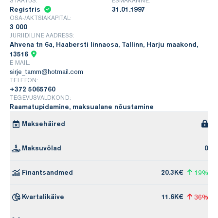
STAATUS:
ESMAKANNE:
Registris
31.01.1997
OSA-/AKTSIAKAPITAL:
3 000
JURIIDILINE AADRESS:
Ahvena tn 6a, Haabersti linnaosa, Tallinn, Harju maakond,
13516
E-MAIL:
sirje_tamm@hotmail.com
TELEFON:
+372 5065760
TEGEVUSVALDKOND:
Raamatupidamine, maksualane nõustamine
Maksehäired
Maksuvõlad
0
Finantsandmed
20.3K€
19%
Kvartalikäive
11.6K€
36%