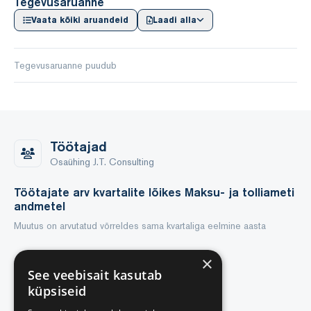
Tegevusaruanne
Vaata kõiki aruandeid
Laadi alla
Tegevusaruanne puudub
Töötajad
Osaühing J.T. Consulting
Töötajate arv kvartalite lõikes Maksu- ja tolliameti
andmetel
Muutus on arvutatud võrreldes sama kvartaliga eelmine aasta
2021
2020
×
See veebisait kasutab
Q1
1
1
küpsiseid
Q2
1