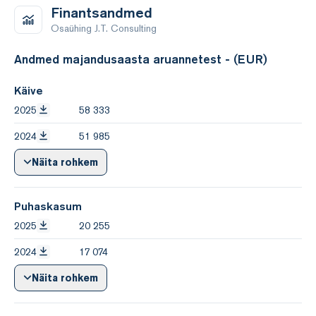
Finantsandmed
Osaühing J.T. Consulting
Andmed majandusaasta aruannetest - (EUR)
Käive
2025
58 333
2024
51 985
Näita rohkem
Puhaskasum
2025
20 255
2024
17 074
Näita rohkem