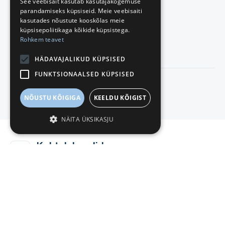
See veebisait kasutab kasutajakogemuse
parandamiseks küpsiseid. Meie veebisaiti
Q3
1
kasutades nõustute kooskõlas meie
küpsisepoliitikaga kõikide küpsistega.
Q4
1
Rohkem teavet
Keskmine
1
1
HÄDAVAJALIKUD KÜPSISED
FUNKTSIONAALSED KÜPSISED
Näita rohkem
NÕUSTU KÕIGIGA
KEELDU KÕIGIST
NÄITA ÜKSIKASJU
Kohtulahendid
Osaühing J.T. Consulting
Kohtulahendid
Kohtulahendeid pole
Ametlikud teadaanded