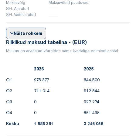
Maksuvõlg
Maksuvõlad puuduvad
SH. Ajatatud
SH. Vaidlustatud
Näita rohkem
Riiklikud maksud tabelina - (EUR)
Muutus on arvutatud võrreldes sama kvartaliga eelmisel aastal
2026
2025
Q1
975 377
844 500
Q2
711 014
612 844
Q3
0
927 274
Q4
0
861 438
Kokku
1 686 391
3 246 056