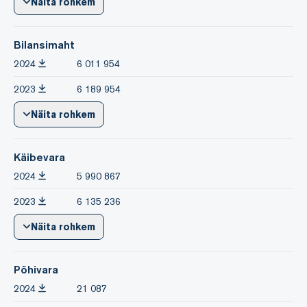
Näita rohkem
Bilansimaht
2024
6 011 954
2023
6 189 954
Näita rohkem
Käibevara
2024
5 990 867
2023
6 135 236
Näita rohkem
Põhivara
2024
21 087