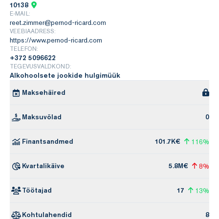
10138
E-MAIL:
reet.zimmer@pernod-ricard.com
VEEBIAADRESS:
https://www.pernod-ricard.com
TELEFON:
+372 5096622
TEGEVUSVALDKOND:
Alkohoolsete jookide hulgimüük
Maksehäired
Maksuvõlad
0
Finantsandmed
101.7K€
116%
Kvartalikäive
5.8M€
8%
Töötajad
17
13%
Kohtulahendid
8