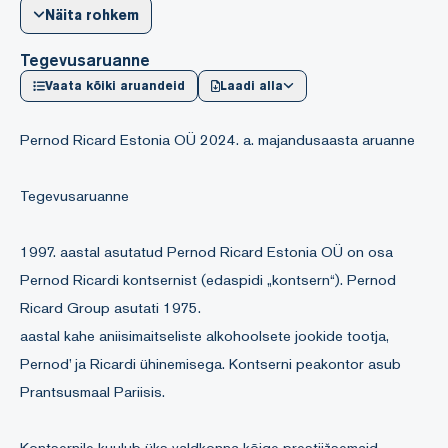
Näita rohkem
Tegevusaruanne
Vaata kõiki aruandeid
Laadi alla
Pernod Ricard Estonia OÜ 2024. a. majandusaasta aruanne
Tegevusaruanne
1997. aastal asutatud Pernod Ricard Estonia OÜ on osa
Pernod Ricardi kontsernist (edaspidi „kontsern“). Pernod
Ricard Group asutati 1975.
aastal kahe aniisimaitseliste alkohoolsete jookide tootja,
Pernod’ ja Ricardi ühinemisega. Kontserni peakontor asub
Prantsusmaal Pariisis.
Kontsernile kuulub üks valdkonna kõige prestiižsemaid