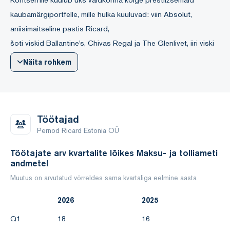
kaubamärgiportfelle, mille hulka kuuluvad: viin Absolut,
aniisimaitseline pastis Ricard,
šoti viskid Ballantine’s, Chivas Regal ja The Glenlivet, iiri viski
Jameson, konjak Martell, rumm Havana Club, džinn Beefeater,
Näita rohkem
liköörid Kahlúa ja
Malibu, šampanjad Mumm ja Perrier-Jouët ning veinid Jacob’s
Creek ja Brancott Estate.
Töötajad
Kontsern tugineb detsentraliseeritud organisatsioonilisele
Pernod Ricard Estonia OÜ
struktuurile, mis põhineb tootjatel ja edasimüüjatel. Pernod
Töötajate arv kvartalite lõikes Maksu- ja tolliameti
Ricard Estonia OÜ on
andmetel
kontserni toodete edasimüüja, kes tegutseb Eesti turul
Muutus on arvutatud võrreldes sama kvartaliga eelmine aasta
hulgimüüjana.
2026
2025
Oma äritegevuses seisab ettevõte silmitsi mitme riskiteguriga.
Q1
18
16
Kõige olulisemad neist on järgmised: