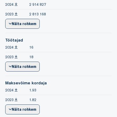
2024
2 914 827
2023
2 813 168
Näita rohkem
Töötajad
2024
16
2023
18
Näita rohkem
Maksevõime kordaja
2024
1.93
2023
1.82
Näita rohkem