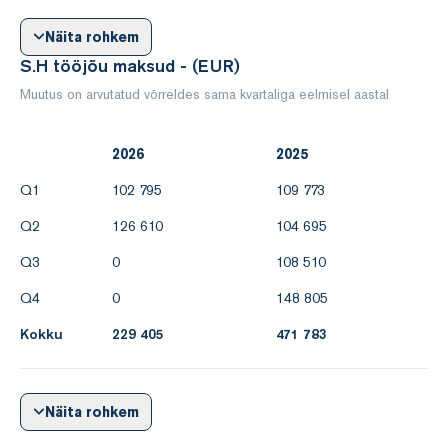
Näita rohkem
S.H tööjõu maksud - (EUR)
Muutus on arvutatud võrreldes sama kvartaliga eelmisel aastal
2026
2025
Q1
102 795
109 773
Q2
126 610
104 695
Q3
0
108 510
Q4
0
148 805
Kokku
229 405
471 783
Näita rohkem