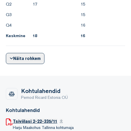
Q2
17
15
Q3
15
Ülemaailmse majanduskeskkonnaga seotud riskid
Q4
16
Ebasoodsad muutused majanduskeskkonnas, nagu kõrge
Keskmine
18
16
inflatsioon, tööpuudus jne, vähendavad tarbijate ostujõudu ja
suurendavad illegaalse
turu osakaalu. Ettevõte vaatab pidevalt läbi oma
Näita rohkem
tooteportfelli, et hoida Eesti turu jaoks optimaalsena
tootevalik, lähtudes riigi
Kohtulahendid
Pernod Ricard Estonia OÜ
Kohtulahendid
Tsiviilasi 2-22-335/11
Harju Maakohus Tallinna kohtumaja