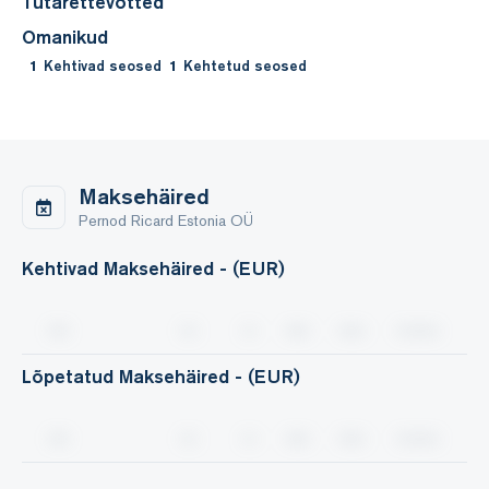
Tütarettevõtted
ettevõtte osa oli 2,2%. Töötajate arvu poolest moodustas
Omanikud
ettevõtte 16 töötajat Eesti sektori 530 töötajast 3,0% ning
1
Kehtivad seosed
1
Kehtetud seosed
Harju maakonna sektori 522 töötajast 3,1%.
Maksehäired
Pernod Ricard Estonia OÜ
Kehtivad Maksehäired - (EUR)
Lõpetatud Maksehäired - (EUR)