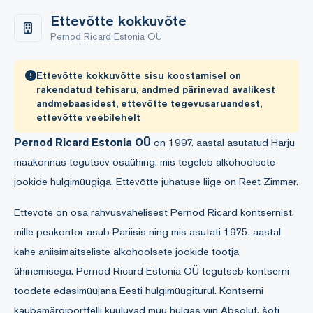
Ettevõtte kokkuvõte
Pernod Ricard Estonia OÜ
Ettevõtte kokkuvõtte sisu koostamisel on
rakendatud tehisaru, andmed pärinevad avalikest
andmebaasidest, ettevõtte tegevusaruandest,
ettevõtte veebilehelt
Pernod Ricard Estonia OÜ
on 1997. aastal asutatud Harju
maakonnas tegutsev osaühing, mis tegeleb alkohoolsete
jookide hulgimüügiga. Ettevõtte juhatuse liige on Reet Zimmer.
Ettevõte on osa rahvusvahelisest Pernod Ricard kontsernist,
mille peakontor asub Pariisis ning mis asutati 1975. aastal
kahe aniisimaitseliste alkohoolsete jookide tootja
ühinemisega. Pernod Ricard Estonia OÜ tegutseb kontserni
toodete edasimüüjana Eesti hulgimüügiturul. Kontserni
kaubamärgiportfelli kuuluvad muu hulgas viin Absolut, šoti