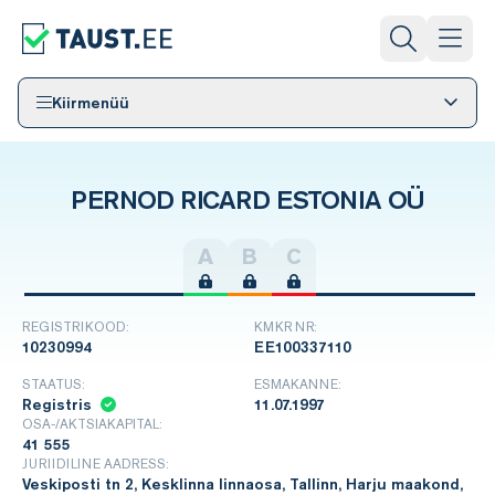
Kiirmenüü
PERNOD RICARD ESTONIA OÜ
A
B
C
REGISTRIKOOD:
KMKR NR:
10230994
EE100337110
STAATUS:
ESMAKANNE:
Registris
11.07.1997
OSA-/AKTSIAKAPITAL:
41 555
JURIIDILINE AADRESS:
Veskiposti tn 2, Kesklinna linnaosa, Tallinn, Harju maakond,