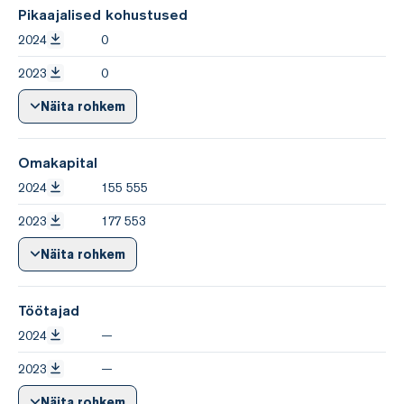
Pikaajalised kohustused
2024
0
2023
0
Näita rohkem
Omakapital
2024
155 555
2023
177 553
Näita rohkem
Töötajad
2024
—
2023
—
Näita rohkem