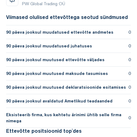
PW Global Trading OÜ
Viimased olulised ettevõttega seotud sündmused
90 päeva jooksul muudatused ettevõtte andmetes
0
90 päeva jooksul muudatused juhatuses
0
90 päeva jooksul muutused ettevõtte väljades
0
90 päeva jooksul muutused maksude tasumises
0
90 päeva jooksul muutused deklaratsioonide esitamises
0
90 päeva jooksul avaldatud Ametlikud teadaanded
0
Eksisteerib firma, kus kehtetu ärinimi ühtib selle firma
0
nimega
Ettevõtte positsioonid top'des