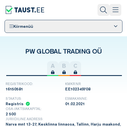
Kiirmenüü
PW GLOBAL TRADING OÜ
A
B
C
REGISTRIKOOD:
KMKR NR:
16150581
EE102349708
STAATUS:
ESMAKANNE:
Registris
01.02.2021
OSA-/AKTSIAKAPITAL:
2 500
JURIIDILINE AADRESS:
Narva mnt 13-27, Kesklinna linnaosa, Tallinn, Harju maakond,