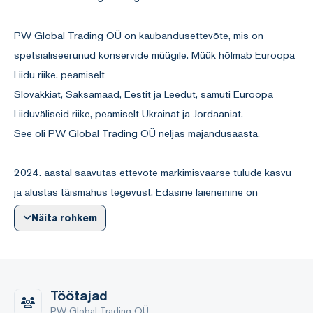
PW Global Trading OÜ on kaubandusettevõte, mis on
spetsialiseerunud konservide müügile. Müük hõlmab Euroopa
Liidu riike, peamiselt
Slovakkiat, Saksamaad, Eestit ja Leedut, samuti Euroopa
Liiduväliseid riike, peamiselt Ukrainat ja Jordaaniat.
See oli PW Global Trading OÜ neljas majandusaasta.
2024. aastal saavutas ettevõte märkimisväärse tulude kasvu
ja alustas täismahus tegevust. Edasine laienemine on
planeeritud 2025. aastaks.
Näita rohkem
Majandusaasta kogukäive oli 7 338 064 eurot.
Ettevõttel ei ole täiskohaga töötajaid ja see tugineb ainult
välistele alltöövõtjatele.
Töötajad
Ettevõte ei teinud eelmisel majandusaastal
PW Global Trading OÜ