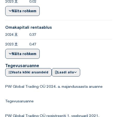
2023
0.02
Näita rohkem
Omakapitali rentaablus
2024
0.37
2023
0.47
Näita rohkem
Tegevusaruanne
Vaata kõiki aruandeid
Laadi alla
PW Global Trading OÜ 2024. a. majandusaasta aruanne
Tegevusaruanne
PW Global Trading OÜ registreeriti 1. veebruaril 2021.