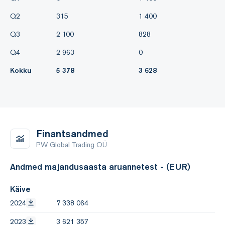
Q2
315
1 400
Q3
2 100
828
Q4
2 963
0
Kokku
5 378
3 628
Finantsandmed
PW Global Trading OÜ
Andmed majandusaasta aruannetest - (EUR)
Käive
2024
7 338 064
2023
3 621 357