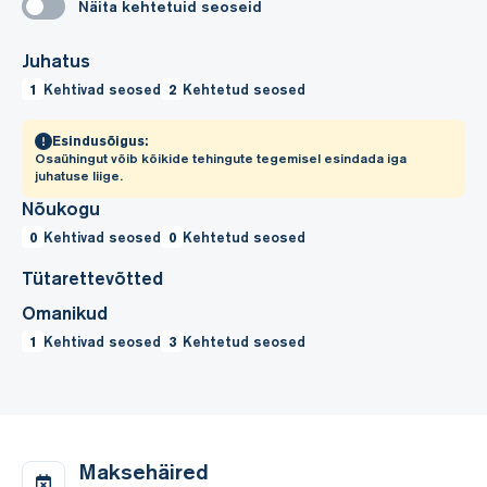
Näita kehtetuid seoseid
Juhatus
1
Kehtivad seosed
2
Kehtetud seosed
Esindusõigus:
Osaühingut võib kõikide tehingute tegemisel esindada iga
juhatuse liige.
Nõukogu
0
Kehtivad seosed
0
Kehtetud seosed
Tütarettevõtted
Omanikud
1
Kehtivad seosed
3
Kehtetud seosed
Maksehäired