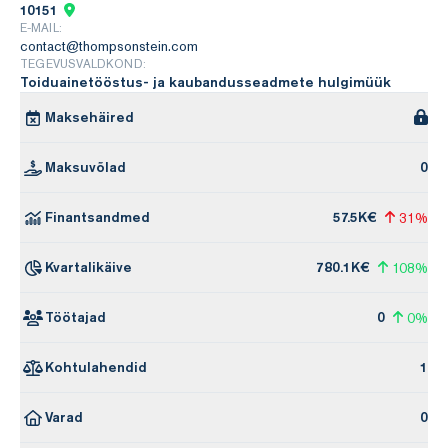
10151
E-MAIL:
contact@thompsonstein.com
TEGEVUSVALDKOND:
Toiduainetööstus- ja kaubandusseadmete hulgimüük
Maksehäired
Maksuvõlad
0
Finantsandmed
57.5K€
31%
Kvartalikäive
780.1K€
108%
Töötajad
0
0%
Kohtulahendid
1
Varad
0