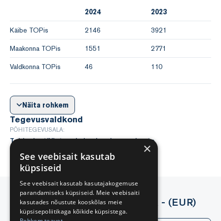
2024
2023
Käibe TOPis
2146
3921
Maakonna TOPis
1551
2771
Valdkonna TOPis
46
110
Näita rohkem
Tegevusvaldkond
PÕHITEGEVUSALA:
Toiduainetööstus- ja kaubandusseadmete
×
hulgimüük
(46644)
See veebisait kasutab
küpsiseid
See veebisait kasutab kasutajakogemuse
parandamiseks küpsiseid. Meie veebisaiti
Tehingud avaliku sektoriga - (EUR)
kasutades nõustute kooskõlas meie
küpsisepoliitikaga kõikide küpsistega.
PW Global Trading OÜ
Rohkem teavet