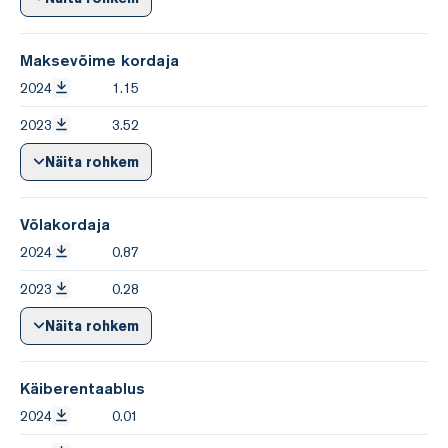
Maksevõime kordaja
2024
1.15
2023
3.52
Näita rohkem
Võlakordaja
2024
0.87
2023
0.28
Näita rohkem
Käiberentaablus
2024
0.01