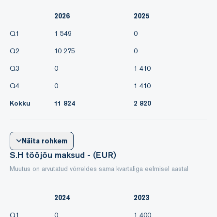
2026
2025
Q1
1 549
0
Q2
10 275
0
Q3
0
1 410
Q4
0
1 410
Kokku
11 824
2 820
Näita rohkem
S.H tööjõu maksud - (EUR)
Muutus on arvutatud võrreldes sama kvartaliga eelmisel aastal
2024
2023
Q1
0
1 400