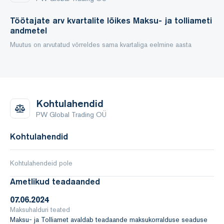
finantsinvesteeringuid. Ettevõttel puudub põhivara ja
Töötajate arv kvartalite lõikes Maksu- ja tolliameti
järgmisel majandusaastal ei plaanita uusi
andmetel
investeeringuid.
Muutus on arvutatud võrreldes sama kvartaliga eelmine aasta
Tulevased finantstulemused sõltuvad majanduslikust
olukorrast ja konkurentide tegevusest Euroopa turgudel.
Kohtulahendid
Finantssuhe Valem 31.12.2024 31.12.2023
PW Global Trading OÜ
Kohtulahendid
Kohtulahendeid pole
Ametlikud teadaanded
07.06.2024
Maksuhalduri teated
Maksu- ja Tolliamet avaldab teadaande maksukorralduse seaduse