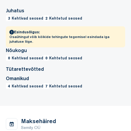
Juhatus
3
Kehtivad seosed
2
Kehtetud seosed
Esindusõigus:
Osaühingut võib kõikide tehingute tegemisel esindada iga
juhatuse liige.
Nõukogu
0
Kehtivad seosed
0
Kehtetud seosed
Tütarettevõtted
Omanikud
4
Kehtivad seosed
7
Kehtetud seosed
Maksehäired
Semity OÜ