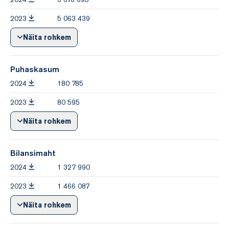
2023
5 063 439
Näita rohkem
Puhaskasum
2024
180 785
2023
80 595
Näita rohkem
Bilansimaht
2024
1 327 990
2023
1 466 087
Näita rohkem