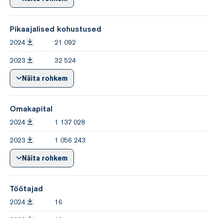
Pikaajalised kohustused
2024
21 092
2023
32 524
Näita rohkem
Omakapital
2024
1 137 028
2023
1 056 243
Näita rohkem
Töötajad
2024
16