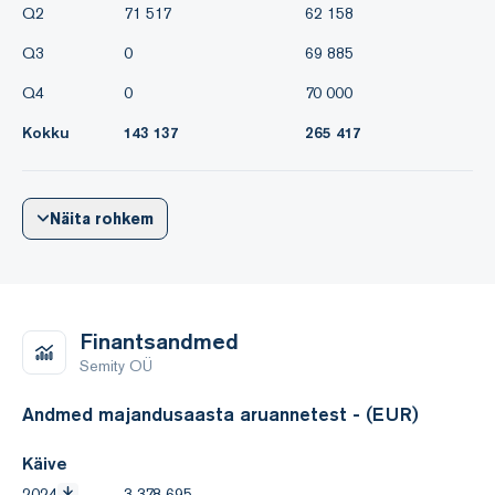
Q2
71 517
62 158
Q3
0
69 885
Q4
0
70 000
Kokku
143 137
265 417
Näita rohkem
Finantsandmed
Semity OÜ
Andmed majandusaasta aruannetest - (EUR)
Käive
2024
3 378 695