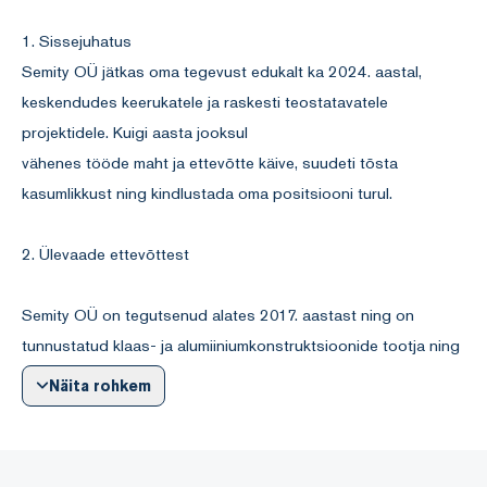
1. Sissejuhatus
Semity OÜ jätkas oma tegevust edukalt ka 2024. aastal,
keskendudes keerukatele ja raskesti teostatavatele
projektidele. Kuigi aasta jooksul
vähenes tööde maht ja ettevõtte käive, suudeti tõsta
kasumlikkust ning kindlustada oma positsiooni turul.
2. Ülevaade ettevõttest
Semity OÜ on tegutsenud alates 2017. aastast ning on
tunnustatud klaas- ja alumiiniumkonstruktsioonide tootja ning
paigaldaja Eestis. Meie
Näita rohkem
tugevuseks on keeruliste ja spetsiifiliste projektide kvaliteetne
ning täpne teostamine. 2024. aastal keskendusime peamiselt
olemasolevate