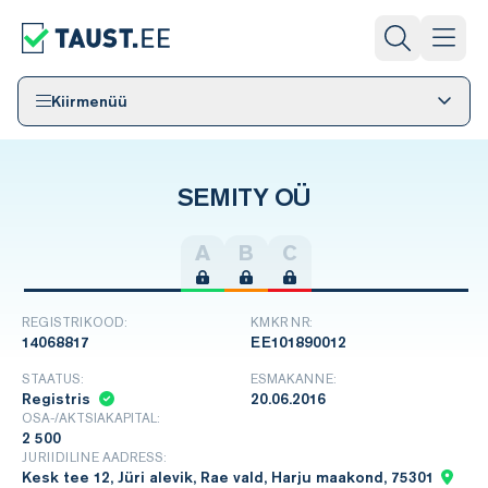
Kiirmenüü
SEMITY OÜ
A
B
C
REGISTRIKOOD:
KMKR NR:
14068817
EE101890012
STAATUS:
ESMAKANNE:
Registris
20.06.2016
OSA-/AKTSIAKAPITAL:
2 500
JURIIDILINE AADRESS:
Kesk tee 12, Jüri alevik, Rae vald, Harju maakond, 75301