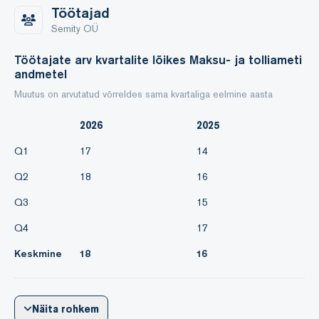
klientide teenindamisele ning kulude optimeerimisele, et
Töötajad
tagada ettevõtte pikaajaline jätkusuutlikkus.
Semity OÜ
Töötajate arv kvartalite lõikes Maksu- ja tolliameti
3. Finantsülevaade
andmetel
Muutus on arvutatud võrreldes sama kvartaliga eelmine aasta
3.1. Müügitulu
2026
2025
2024 aastal langes Semity OÜ müügitulu ~33% võrreldes
2023. aastaga. Languse põhjuseks oli ehitusturu üldine
Q1
17
14
jahtumine ning uute
Q2
18
16
Q3
15
Q4
17
Keskmine
18
16
Näita rohkem