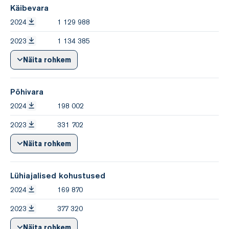
Käibevara
2024
1 129 988
2023
1 134 385
Näita rohkem
Põhivara
2024
198 002
2023
331 702
Näita rohkem
Lühiajalised kohustused
2024
169 870
2023
377 320
Näita rohkem