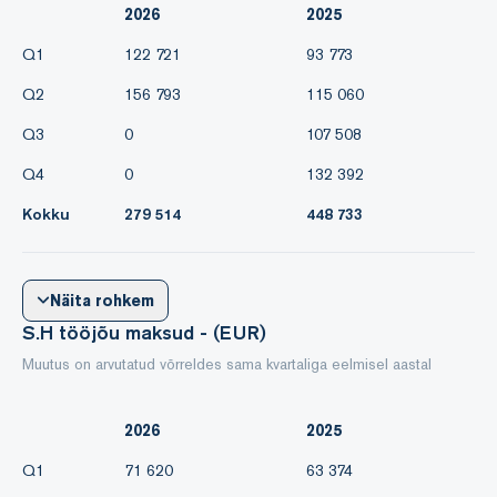
2026
2025
Q1
122 721
93 773
Q2
156 793
115 060
Q3
0
107 508
Q4
0
132 392
Kokku
279 514
448 733
Näita rohkem
S.H tööjõu maksud - (EUR)
Muutus on arvutatud võrreldes sama kvartaliga eelmisel aastal
2026
2025
Q1
71 620
63 374