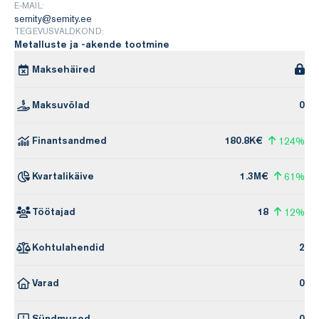
E-MAIL:
semity@semity.ee
TEGEVUSVALDKOND:
Metalluste ja -akende tootmine
Maksehäired
Maksuvõlad
0
Finantsandmed
180.8K€
124%
Kvartalikäive
1.3M€
61%
Töötajad
18
12%
Kohtulahendid
2
Varad
0
Sündmused
0