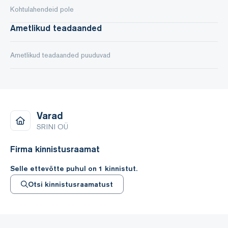
Kohtulahendeid pole
Ametlikud teadaanded
Ametlikud teadaanded puuduvad
Varad
SRINI OÜ
Firma kinnistusraamat
Selle ettevõtte puhul on 1 kinnistut.
Otsi kinnistusraamatust