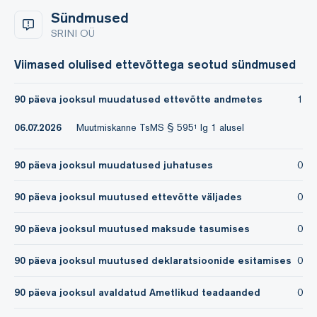
Sündmused
SRINI OÜ
Viimased olulised ettevõttega seotud sündmused
90 päeva jooksul muudatused ettevõtte andmetes
1
06.07.2026
Muutmiskanne TsMS § 595¹ lg 1 alusel
90 päeva jooksul muudatused juhatuses
0
90 päeva jooksul muutused ettevõtte väljades
0
90 päeva jooksul muutused maksude tasumises
0
90 päeva jooksul muutused deklaratsioonide esitamises
0
90 päeva jooksul avaldatud Ametlikud teadaanded
0