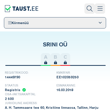
Kiirmenüü
SRINI OÜ
A
B
C
REGISTRIKOOD:
KMKR NR:
14449790
EE102059250
STAATUS:
ESMAKANNE:
Registris
16.03.2018
OSA-/AKTSIAKAPITAL:
2 500
JURIIDILINE AADRESS:
A. H. Tammsaare tee 60, Kristiine linnaosa, Tallinn, Harju