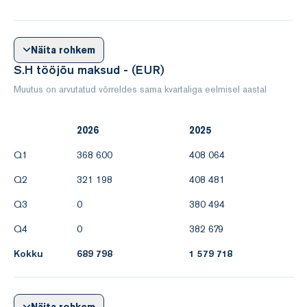
Näita rohkem
S.H tööjõu maksud - (EUR)
Muutus on arvutatud võrreldes sama kvartaliga eelmisel aastal
2026
2025
Q1
368 600
408 064
Q2
321 198
408 481
Q3
0
380 494
Q4
0
382 679
Kokku
689 798
1 579 718
Näita rohkem