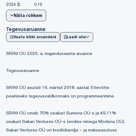
2024
0.19
Näita rohkem
Tegevusaruanne
Vaata kõiki aruandeid
Laadi alla
SRINI OÜ 2025. a. majandusaasta aruanne
Tegevusaruanne
SRINI OÜ asutati 16. märtsil 2018. aastal. Ettevõtte
peamiseks tegevusvaldkonnaks on programmeerimine.
SRINI OÜ omab 70% osalust Sumena OÜ-s ja 49,11%
osalust Sakari Ventures OÜ-s (endise nimega Modena OÜ).
Sakari Ventures OÜ on krediidiandja – ja makseasutuse