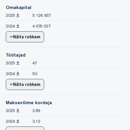
Omakapital
2025
5 126 957
2024
4 676 027
Näita rohkem
Töötajad
2025
47
2024
50
Näita rohkem
Maksevõime kordaja
2025
2.89
2024
3.12