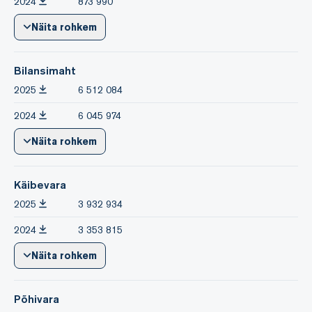
2024
873 990
Näita rohkem
Bilansimaht
2025
6 512 084
2024
6 045 974
Näita rohkem
Käibevara
2025
3 932 934
2024
3 353 815
Näita rohkem
Põhivara