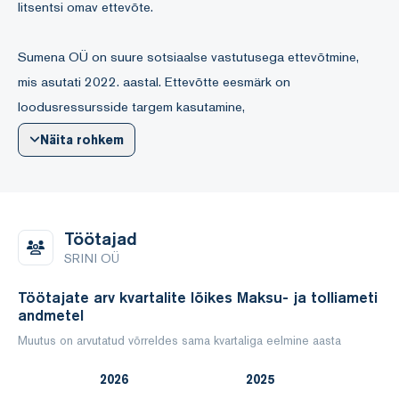
litsentsi omav ettevõte.
Sumena OÜ on suure sotsiaalse vastutusega ettevõtmine,
mis asutati 2022. aastal. Ettevõtte eesmärk on
loodusressursside targem kasutamine,
ostes suurtelt hulgimüüjatelt ja kaubanduskettidelt
Näita rohkem
äraviskamisele minevad tooted ja müües neid soodsalt
tarbijatele.
Emaettevõte SRINI OÜ
Töötajad
Finantssuhtarvud: 2025 2024
SRINI OÜ
Müügitulu 7 423 221 7 218 036
Töötajate arv kvartalite lõikes Maksu- ja tolliameti
Müügitulu kasv+/langus - (%) 2,84 -17,19
andmetel
Puhaskasum/-kahjum 950 931 873 990
Muutus on arvutatud võrreldes sama kvartaliga eelmine aasta
2026
2025
Puhasrentaablus (%) 12,81 12,11