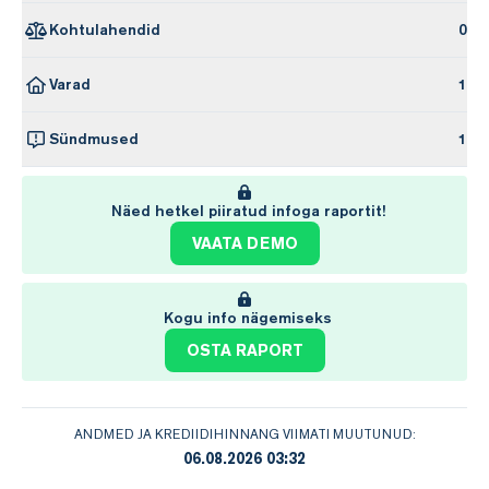
Kohtulahendid
0
Varad
1
Sündmused
1
Näed hetkel piiratud infoga raportit!
VAATA DEMO
Kogu info nägemiseks
OSTA RAPORT
ANDMED JA KREDIIDIHINNANG VIIMATI MUUTUNUD:
06.08.2026 03:32