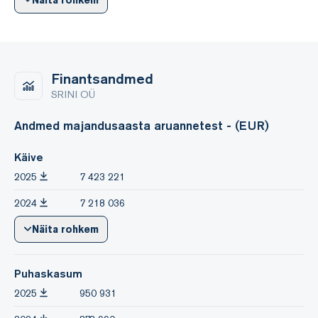
Finantsandmed
SRINI OÜ
Andmed majandusaasta aruannetest - (EUR)
Käive
2025
7 423 221
2024
7 218 036
Näita rohkem
Puhaskasum
2025
950 931