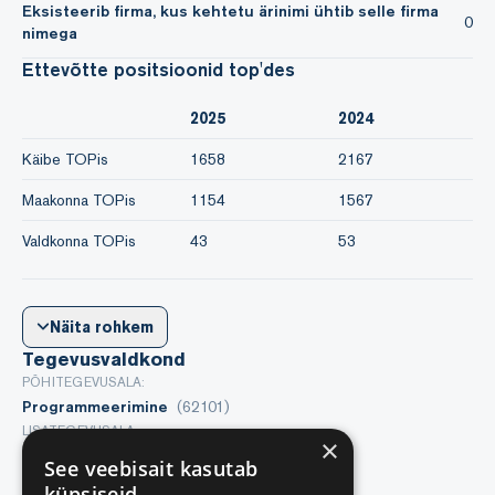
Eksisteerib firma, kus kehtetu ärinimi ühtib selle firma
0
nimega
Ettevõtte positsioonid top'des
2025
2024
Käibe TOPis
1658
2167
Maakonna TOPis
1154
1567
Valdkonna TOPis
43
53
Näita rohkem
Tegevusvaldkond
PÕHITEGEVUSALA:
Programmeerimine
(62101)
LISATEGEVUSALA:
×
Puhkemajad
(55202)
See veebisait kasutab
küpsiseid