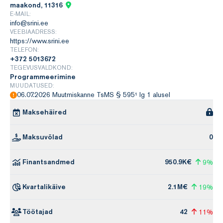
maakond, 11316
E-MAIL:
info@srini.ee
VEEBIAADRESS:
https://www.srini.ee
TELEFON:
+372 5013672
TEGEVUSVALDKOND:
Programmeerimine
MUUDATUSED:
06.07.2026 Muutmiskanne TsMS § 595¹ lg 1 alusel
Maksehäired
Maksuvõlad
0
Finantsandmed
950.9K€
9%
Kvartalikäive
2.1M€
19%
Töötajad
42
11%