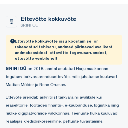
Ettevõtte kokkuvõte
SRINI OÜ
Ettevõtte kokkuvõtte sisu koostamisel on
rakendatud tehisaru, andmed pärinevad avalikest
andmebaasidest, ettevõtte tegevusaruandest,
ettevõtte veebilehelt
SRINI OÜ
on 2018. aastal asutatud Harju maakonnas
tegutsev tarkvaraarendusettevõte, mille juhatusse kuuluvad
Mattias Mölder ja Rene Oruman.
Ettevõte arendab ärikriitilist tarkvara nii avalikule kui
erasektorile, töötades finants-, e-kaubanduse, logistika ning
riiklike digiplatvormide valdkonnas. Teenuste hulka kuuluvad
reaalajas krediidiskoreerimine, pettuste tuvastamine,