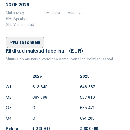
23.06.2026
Maksuvõlg
Maksuvõlad puuduvad
SH. Ajatatud
SH. Vaidlustatud
Näita rohkem
Riiklikud maksud tabelina - (EUR)
Muutus on arvutatud võrreldes sama kvartaliga eelmisel aastal
2026
2025
Q1
613 645
648 837
Q2
667 968
597 619
Q3
0
685 471
Q4
0
674 268
Kokku
1 281 613
2 606 195