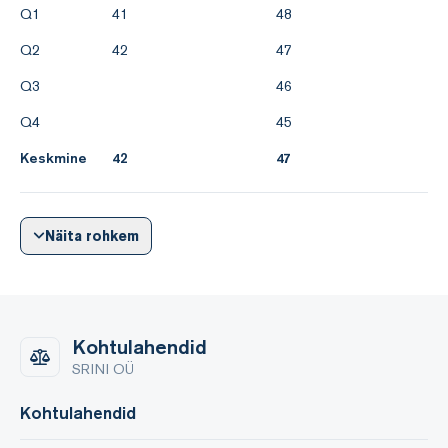
Lühiajaliste kohustuste kattekordaja 2,89 3,12
Q1
41
48
Q2
42
47
Q3
46
Q4
45
Keskmine
42
47
Näita rohkem
Kohtulahendid
SRINI OÜ
Kohtulahendid