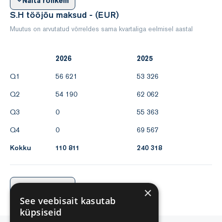
Näita rohkem
S.H tööjõu maksud - (EUR)
Muutus on arvutatud võrreldes sama kvartaliga eelmisel aastal
2026
2025
Q1
56 621
53 326
Q2
54 190
62 062
Q3
0
55 363
Q4
0
69 567
Kokku
110 811
240 318
Näita rohkem
×
See veebisait kasutab
küpsiseid