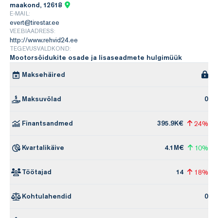
maakond, 12618
E-MAIL:
evert@tirestar.ee
VEEBIAADRESS:
http://www.rehvid24.ee
TEGEVUSVALDKOND:
Mootorsõidukite osade ja lisaseadmete hulgimüük
Maksehäired
Maksuvõlad
0
Finantsandmed
395.9K€
24%
Kvartalikäive
4.1M€
10%
Töötajad
14
18%
Kohtulahendid
0