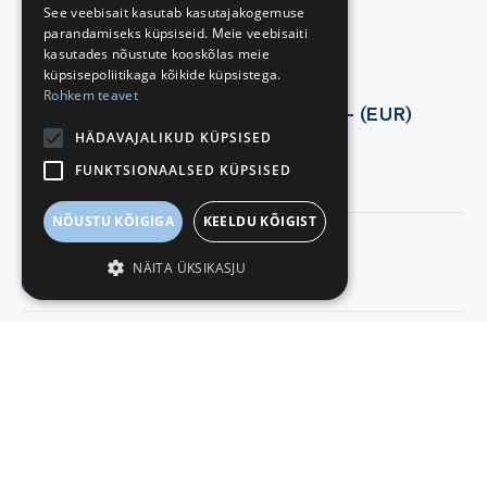
See veebisait kasutab kasutajakogemuse
parandamiseks küpsiseid. Meie veebisaiti
Finantsandmed
kasutades nõustute kooskõlas meie
Tirestar Osaühing
küpsisepoliitikaga kõikide küpsistega.
Rohkem teavet
Andmed majandusaasta aruannetest - (EUR)
HÄDAVAJALIKUD KÜPSISED
Käive
FUNKTSIONAALSED KÜPSISED
2024
11 718 536
NÕUSTU KÕIGIGA
KEELDU KÕIGIST
2023
11 150 875
NÄITA ÜKSIKASJU
Näita rohkem
Puhaskasum
2024
395 950
2023
523 872
Näita rohkem