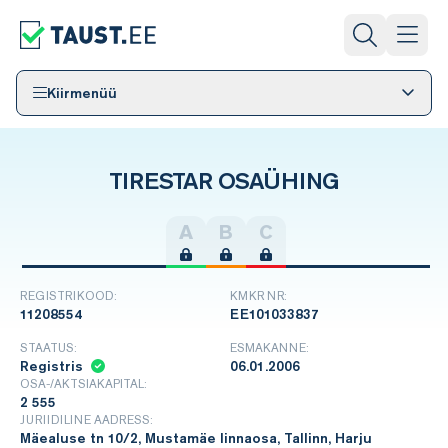
Kiirmenüü
TIRESTAR OSAÜHING
A
B
C
REGISTRIKOOD:
KMKR NR:
11208554
EE101033837
STAATUS:
ESMAKANNE:
Registris
06.01.2006
OSA-/AKTSIAKAPITAL:
2 555
JURIIDILINE AADRESS:
Mäealuse tn 10/2, Mustamäe linnaosa, Tallinn, Harju