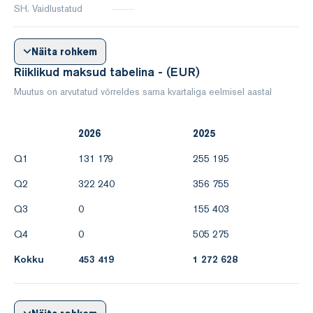
SH. Vaidlustatud
Näita rohkem
Riiklikud maksud tabelina - (EUR)
Muutus on arvutatud võrreldes sama kvartaliga eelmisel aastal
2026
2025
Q1
131 179
255 195
Q2
322 240
356 755
Q3
0
155 403
Q4
0
505 275
Kokku
453 419
1 272 628