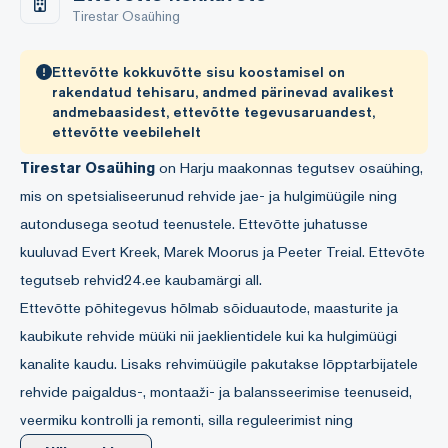
Tirestar Osaühing
Ettevõtte kokkuvõtte sisu koostamisel on
rakendatud tehisaru, andmed pärinevad avalikest
andmebaasidest, ettevõtte tegevusaruandest,
ettevõtte veebilehelt
Tirestar Osaühing
on Harju maakonnas tegutsev osaühing,
mis on spetsialiseerunud rehvide jae- ja hulgimüügile ning
autondusega seotud teenustele. Ettevõtte juhatusse
kuuluvad Evert Kreek, Marek Moorus ja Peeter Treial. Ettevõte
tegutseb rehvid24.ee kaubamärgi all.
Ettevõtte põhitegevus hõlmab sõiduautode, maasturite ja
kaubikute rehvide müüki nii jaeklientidele kui ka hulgimüügi
kanalite kaudu. Lisaks rehvimüügile pakutakse lõpptarbijatele
rehvide paigaldus-, montaaži- ja balansseerimise teenuseid,
veermiku kontrolli ja remonti, silla reguleerimist ning
kliimaseadmete täitmist ja remonti. Populaarseks