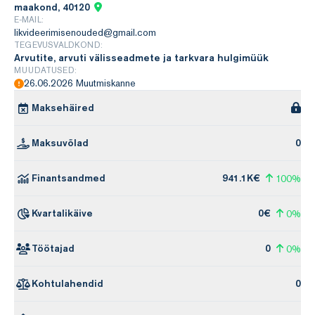
maakond, 40120
E-MAIL:
likvideerimisenouded@gmail.com
TEGEVUSVALDKOND:
Arvutite, arvuti välisseadmete ja tarkvara hulgimüük
MUUDATUSED:
26.06.2026 Muutmiskanne
Maksehäired
Maksuvõlad
0
Finantsandmed
941.1K€
100%
Kvartalikäive
0€
0%
Töötajad
0
0%
Kohtulahendid
0