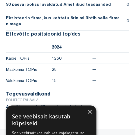
90 päeva jooksul avaldatud Ametlikud teadaanded
0
Eksisteerib firma, kus kehtetu ärinimi ühtib selle firma
0
nimega
Ettevõtte positsioonid top'des
2024
Käibe TOPis
1250
—
Maakonna TOPis
28
—
Valdkonna TOPis
15
—
Tegevusvaldkond
PÕHITEGEVUSALA:
Arvutite, arvuti välisseadmete ja tarkvara
×
hulgimüük
(46501)
See veebisait kasutab
küpsiseid
See veebisait kasutab kasutajakogemuse