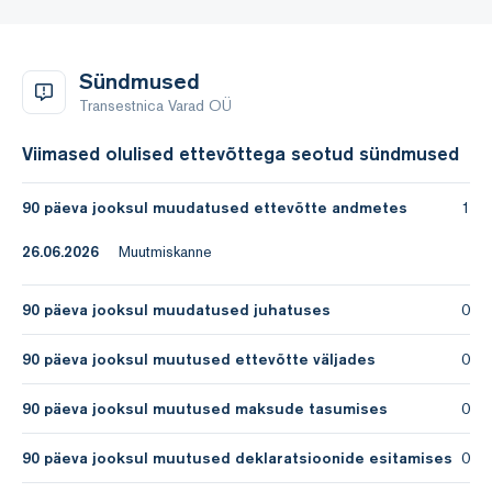
Sündmused
Transestnica Varad OÜ
Viimased olulised ettevõttega seotud sündmused
90 päeva jooksul muudatused ettevõtte andmetes
1
26.06.2026
Muutmiskanne
90 päeva jooksul muudatused juhatuses
0
90 päeva jooksul muutused ettevõtte väljades
0
90 päeva jooksul muutused maksude tasumises
0
90 päeva jooksul muutused deklaratsioonide esitamises
0