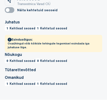
Transestnica Varad OÜ
Näita kehtetuid seoseid
Juhatus
1
Kehtivad seosed
1
Kehtetud seosed
Esindusõigus:
Osaühingut võib kõikide tehingute tegemisel esindada iga
juhatuse liige.
Nõukogu
0
Kehtivad seosed
0
Kehtetud seosed
Tütarettevõtted
Omanikud
1
Kehtivad seosed
1
Kehtetud seosed