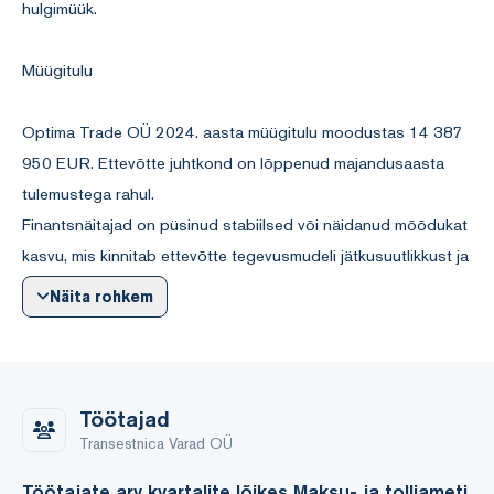
hulgimüük.
Müügitulu
Optima Trade OÜ 2024. aasta müügitulu moodustas 14 387
950 EUR. Ettevõtte juhtkond on lõppenud majandusaasta
tulemustega rahul.
Finantsnäitajad on püsinud stabiilsed või näidanud mõõdukat
kasvu, mis kinnitab ettevõtte tegevusmudeli jätkusuutlikkust ja
turupositsiooni
Näita rohkem
tugevnemist.
Investeeringud
Töötajad
2024. aastal pole tehtud investeeringuid.
Transestnica Varad OÜ
Töötajate arv kvartalite lõikes Maksu- ja tolliameti