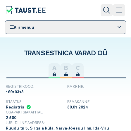
Kiirmenüü
TRANSESTNICA VARAD OÜ
A
B
C
REGISTRIKOOD:
KMKR NR:
16910313
STAATUS:
ESMAKANNE:
Registris
30.01.2024
OSA-/AKTSIAKAPITAL:
2 500
JURIIDILINE AADRESS:
Ruudu tn 5, Sirgala küla, Narva-Jõesuu linn, Ida-Viru