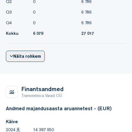
Q2
0
6 786
Q3
0
6 786
Q4
0
6 786
Kokku
6 079
27 017
Näita rohkem
Finantsandmed
Transestnica Varad OÜ
Andmed majandusaasta aruannetest - (EUR)
Käive
2024
14 387 950