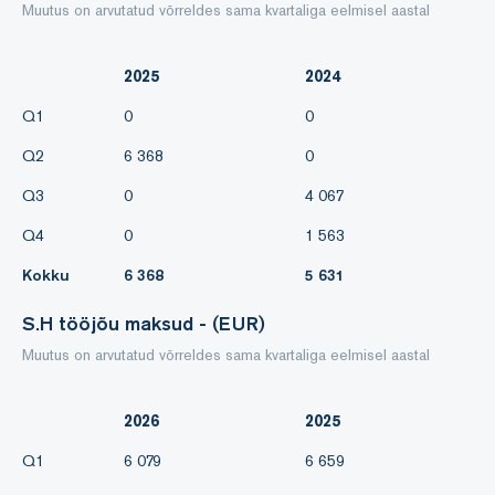
Muutus on arvutatud võrreldes sama kvartaliga eelmisel aastal
2025
2024
Q1
0
0
Q2
6 368
0
Q3
0
4 067
Q4
0
1 563
Kokku
6 368
5 631
S.H tööjõu maksud - (EUR)
Muutus on arvutatud võrreldes sama kvartaliga eelmisel aastal
2026
2025
Q1
6 079
6 659