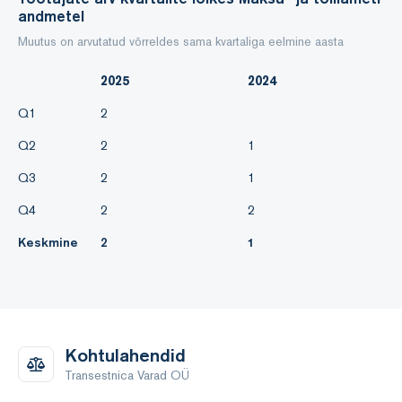
Tööjõukulud
andmetel
Muutus on arvutatud võrreldes sama kvartaliga eelmine aasta
Keskmine töötajate arv 1. Palgafond koos maksudega
2025
2024
Q1
2
Q2
2
1
Q3
2
1
Q4
2
2
Keskmine
2
1
Kohtulahendid
Transestnica Varad OÜ