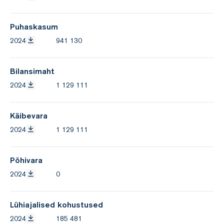
Puhaskasum
2024
941 130
Bilansimaht
2024
1 129 111
Käibevara
2024
1 129 111
Põhivara
2024
0
Lühiajalised kohustused
2024
185 481