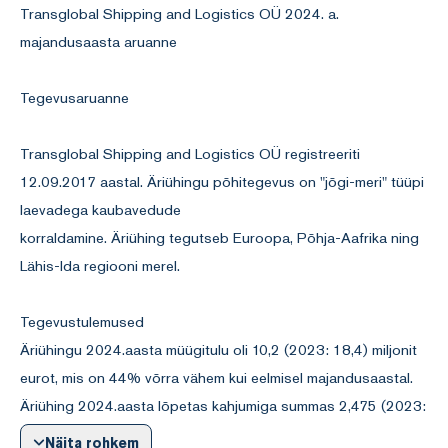
Transglobal Shipping and Logistics OÜ 2024. a.
majandusaasta aruanne
Tegevusaruanne
Transglobal Shipping and Logistics OÜ registreeriti
12.09.2017 aastal. Äriühingu põhitegevus on "jõgi-meri" tüüpi
laevadega kaubavedude
korraldamine. Äriühing tegutseb Euroopa, Põhja-Aafrika ning
Lähis-Ida regiooni merel.
Tegevustulemused
Äriühingu 2024.aasta müügitulu oli 10,2 (2023: 18,4) miljonit
eurot, mis on 44% võrra vähem kui eelmisel majandusaastal.
Äriühing 2024.aasta lõpetas kahjumiga summas 2,475 (2023:
3,078) miljonit eurot. Kahjum on põhjendatud sellega, et
Näita rohkem