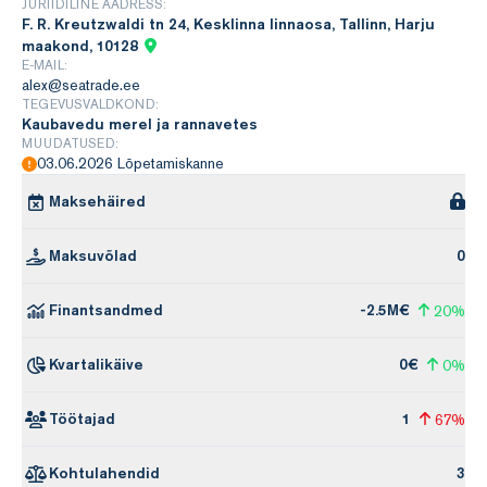
JURIIDILINE AADRESS:
F. R. Kreutzwaldi tn 24, Kesklinna linnaosa, Tallinn, Harju
maakond, 10128
E-MAIL:
alex@seatrade.ee
TEGEVUSVALDKOND:
Kaubavedu merel ja rannavetes
MUUDATUSED:
03.06.2026 Lõpetamiskanne
Maksehäired
Maksuvõlad
0
Finantsandmed
-2.5M€
20%
Kvartalikäive
0€
0%
Töötajad
1
67%
Kohtulahendid
3