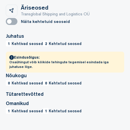
Äriseosed
Transglobal Shipping and Logistics OÜ
Näita kehtetuid seoseid
Juhatus
1
Kehtivad seosed
2
Kehtetud seosed
Esindusõigus:
Osaühingut võib kõikide tehingute tegemisel esindada iga
juhatuse liige.
Nõukogu
0
Kehtivad seosed
0
Kehtetud seosed
Tütarettevõtted
Omanikud
1
Kehtivad seosed
1
Kehtetud seosed