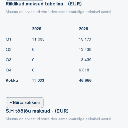
Riiklikud maksud tabelina - (EUR)
Muutus on arvutatud võrreldes sama kvartaliga eelmisel aastal
2026
2025
Q1
11 033
13 170
Q2
0
13 439
Q3
0
13 439
Q4
0
6 618
Kokku
11 033
46 666
Näita rohkem
S.H tööjõu maksud - (EUR)
Muutus on arvutatud võrreldes sama kvartaliga eelmisel aastal