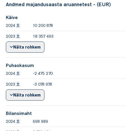
Andmed majandusaasta aruannetest - (EUR)
Käive
2024
10 200 878
2023
18 357 493
Näita rohkem
Puhaskasum
2024
-2 475 270
2023
-3 078 978
Näita rohkem
Bilansimaht
2024
698 989