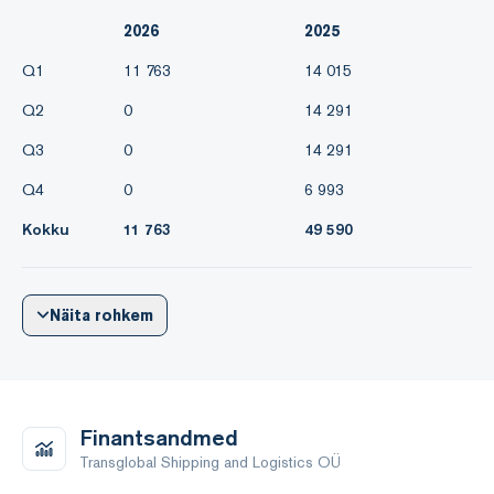
2026
2025
Q1
11 763
14 015
Q2
0
14 291
Q3
0
14 291
Q4
0
6 993
Kokku
11 763
49 590
Näita rohkem
Finantsandmed
Transglobal Shipping and Logistics OÜ