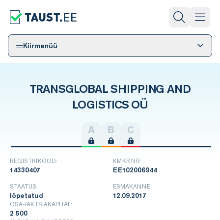
Kiirmenüü
TRANSGLOBAL SHIPPING AND
LOGISTICS OÜ
A
B
C
REGISTRIKOOD:
KMKR NR:
14330407
EE102006944
STAATUS:
ESMAKANNE:
lõpetatud
12.09.2017
OSA-/AKTSIAKAPITAL:
2 500