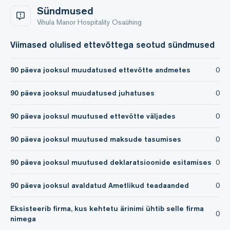
Sündmused
Vihula Manor Hospitality Osaühing
Viimased olulised ettevõttega seotud sündmused
90 päeva jooksul muudatused ettevõtte andmetes
0
90 päeva jooksul muudatused juhatuses
0
90 päeva jooksul muutused ettevõtte väljades
0
90 päeva jooksul muutused maksude tasumises
0
90 päeva jooksul muutused deklaratsioonide esitamises
0
90 päeva jooksul avaldatud Ametlikud teadaanded
0
Eksisteerib firma, kus kehtetu ärinimi ühtib selle firma
0
nimega