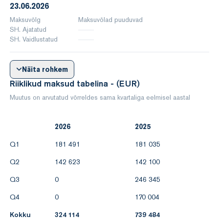
23.06.2026
Maksuvõlg
Maksuvõlad puuduvad
SH. Ajatatud
SH. Vaidlustatud
Näita rohkem
Riiklikud maksud tabelina - (EUR)
Muutus on arvutatud võrreldes sama kvartaliga eelmisel aastal
2026
2025
Q1
181 491
181 035
Q2
142 623
142 100
Q3
0
246 345
Q4
0
170 004
Kokku
324 114
739 484