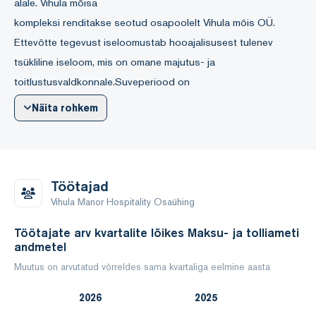
alale. Vihula mõisa
kompleksi renditakse seotud osapoolelt Vihula mõis OÜ.
Ettevõtte tegevust iseloomustab hooajalisusest tulenev
tsükliline iseloom, mis on omane majutus- ja
toitlustusvaldkonnale.Suveperiood on
ettevõtte kõrghooaeg, mil nõudlus majutus- ja
Näita rohkem
toitlustusteenuste järele suureneb ning sellest tulenevalt
kasvavad nii käive kui ka töömaht.
Ülejäänud aasta on tegevus stabiilsem ja rahulikum ning
sõltub suurel määral püsiklientidest, ettetellimustest ja
Töötajad
kohaliku turu nõudlusest.
Vihula Manor Hospitality Osaühing
2025 aasta müügitulu oli 3 249 195 € ja majandustegevuse
Töötajate arv kvartalite lõikes Maksu- ja tolliameti
tulemuseks on kahjum -229 789 €.
andmetel
Aasta keskmine töötajate arv oli 43.
Muutus on arvutatud võrreldes sama kvartaliga eelmine aasta
Seisuga 31.12.2025 ületavad ettevõtte lühiajalised
2026
2025
kohustused käibevara, kuid ettevõtte tegevuse järjepidevus ja