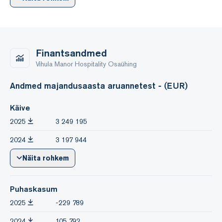
Finantsandmed
Vihula Manor Hospitality Osaühing
Andmed majandusaasta aruannetest - (EUR)
Käive
2025
3 249 195
2024
3 197 944
Näita rohkem
Puhaskasum
2025
-229 789
2024
105 792