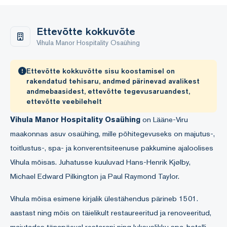
Ettevõtte kokkuvõte
Vihula Manor Hospitality Osaühing
Ettevõtte kokkuvõtte sisu koostamisel on
rakendatud tehisaru, andmed pärinevad avalikest
andmebaasidest, ettevõtte tegevusaruandest,
ettevõtte veebilehelt
Vihula Manor Hospitality Osaühing
on Lääne-Viru
maakonnas asuv osaühing, mille põhitegevuseks on majutus-,
toitlustus-, spa- ja konverentsiteenuse pakkumine ajaloolises
Vihula mõisas. Juhatusse kuuluvad Hans-Henrik Kjølby,
Michael Edward Pilkington ja Paul Raymond Taylor.
Vihula mõisa esimene kirjalik ülestähendus pärineb 1501.
aastast ning mõis on täielikult restaureeritud ja renoveeritud,
majutades tänapäeval restorani ning luksuslikku spa-hotelli.