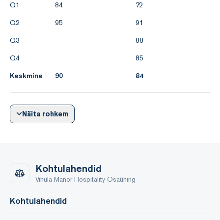
kohustuste nõuetekohane täitmine on tagatud ettevõtte
Q1
84
72
omanike poolt.
Q2
95
91
2025 aasta suhtarvud:
Q3
88
2025 2024
Q4
85
Keskmine
90
84
3 249 195 3 197 944
Näita rohkem
Kohtulahendid
Vihula Manor Hospitality Osaühing
Kohtulahendid