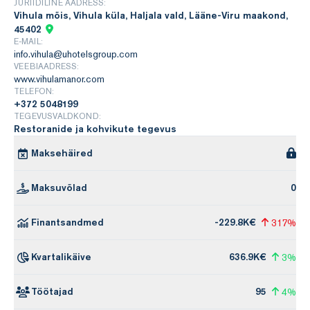
JURIIDILINE AADRESS:
Vihula mõis, Vihula küla, Haljala vald, Lääne-Viru maakond,
45402
E-MAIL:
info.vihula@uhotelsgroup.com
VEEBIAADRESS:
www.vihulamanor.com
TELEFON:
+372 5048199
TEGEVUSVALDKOND:
Restoranide ja kohvikute tegevus
Maksehäired
Maksuvõlad
0
Finantsandmed
-229.8K€
317%
Kvartalikäive
636.9K€
3%
Töötajad
95
4%