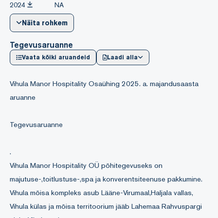
2024
NA
Näita rohkem
Tegevusaruanne
Vaata kõiki aruandeid
Laadi alla
Vihula Manor Hospitality Osaühing 2025. a. majandusaasta
aruanne
Tegevusaruanne
.
Vihula Manor Hospitality OÜ põhitegevuseks on
majutuse-,toitlustuse-,spa ja konverentsiteenuse pakkumine.
Vihula mõisa kompleks asub Lääne-Virumaal,Haljala vallas,
Vihula külas ja mõisa territoorium jääb Lahemaa Rahvuspargi