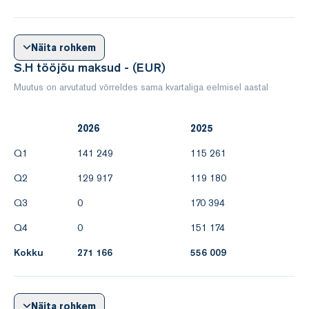
Näita rohkem
S.H tööjõu maksud - (EUR)
Muutus on arvutatud võrreldes sama kvartaliga eelmisel aastal
2026
2025
Q1
141 249
115 261
Q2
129 917
119 180
Q3
0
170 394
Q4
0
151 174
Kokku
271 166
556 009
Näita rohkem