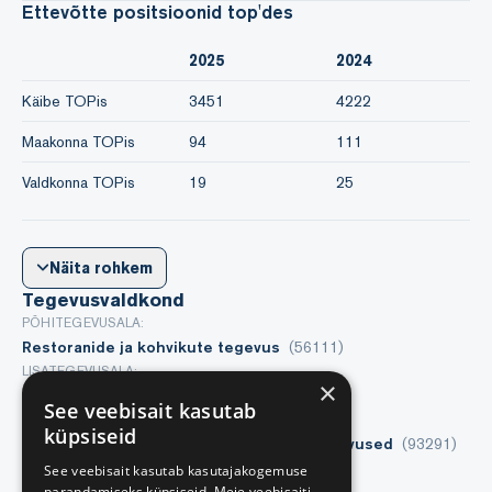
Ettevõtte positsioonid top'des
2025
2024
Käibe TOPis
3451
4222
Maakonna TOPis
94
111
Valdkonna TOPis
19
25
Näita rohkem
Tegevusvaldkond
PÕHITEGEVUSALA:
Restoranide ja kohvikute tegevus
(56111)
LISATEGEVUSALA:
×
Hotellid
(55101)
See veebisait kasutab
LISATEGEVUSALA:
küpsiseid
Mujal liigitamata lõbustus- ja vaba aja tegevused
(93291)
See veebisait kasutab kasutajakogemuse
Näita rohkem
parandamiseks küpsiseid. Meie veebisaiti