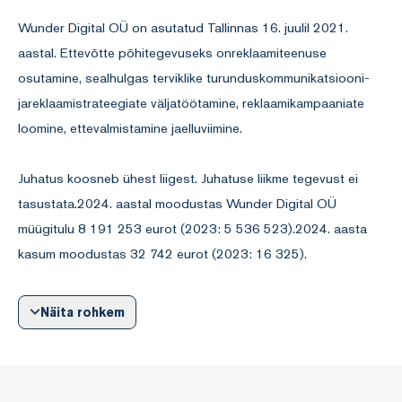
Wunder Digital OÜ on asutatud Tallinnas 16. juulil 2021.
aastal. Ettevõtte põhitegevuseks onreklaamiteenuse
osutamine, sealhulgas terviklike turunduskommunikatsiooni-
jareklaamistrateegiate väljatöötamine, reklaamikampaaniate
loomine, ettevalmistamine jaelluviimine.
Juhatus koosneb ühest liigest. Juhatuse liikme tegevust ei
tasustata.2024. aastal moodustas Wunder Digital OÜ
müügitulu 8 191 253 eurot (2023: 5 536 523).2024. aasta
kasum moodustas 32 742 eurot (2023: 16 325).
2024. aastal osutas ettevõte reklaamiteenuseid
Näita rohkem
internetiplatvormidel Facebook ja Instagramettevõtetele
Kasahstani Vabariigist, Usbekistanist, Poolast, Hispaniast ja
HongKongist. Teenustepeamiseks tellijaks oli TOO "Wunder