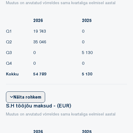
Muutus on arvutatud võrreldes sama kvartaliga eelmisel aastal
2026
2025
Q1
19 743
0
Q2
35 046
0
Q3
0
5 130
Q4
0
0
Kokku
54 789
5 130
Näita rohkem
S.H tööjõu maksud - (EUR)
Muutus on arvutatud võrreldes sama kvartaliga eelmisel aastal
2026
2025