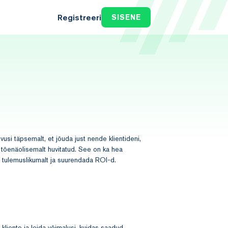
Registreeri
SISENE
usi täpsemalt, et jõuda just nende klientideni,
 tõenäolisemalt huvitatud. See on ka hea
 tulemuslikumalt ja suurendada ROI-d.
liente ja leida võimalusi, kuidas saadud