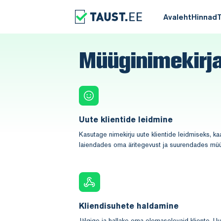
Avaleht
Hinnad
Müüginimekirj
Uute klientide leidmine
Kasutage nimekirju uute klientide leidmiseks, k
laiendades oma äritegevust ja suurendades mü
Kliendisuhete haldamine
Jälgige ja hallake oma olemasolevaid kliente.