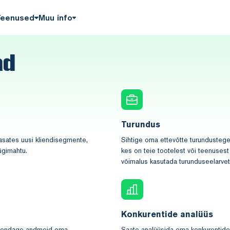
Teenused
Muu info
ad
Turundus
aasates uusi kliendisegmente,
Sihtige oma ettevõtte turundustegev
ügimahtu.
kes on teie tootelest või teenusest
võimalus kasutada turunduseelarvet
Konkurentide analüüs
 Uuendage andmeid oma
Saate analüüsida oma konkurentide k