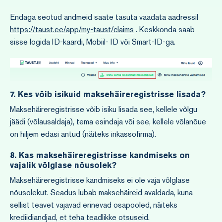
Endaga seotud andmeid saate tasuta vaadata aadressil
https://taust.ee/app/my-taust/claims
. Keskkonda saab
sisse logida ID-kaardi, Mobiil- ID või Smart-ID-ga.
7.
Kes võib isikuid maksehäireregistrisse lisada?
Maksehäireregistrisse võib isiku lisada see, kellele võlgu
jäädi (võlausaldaja), tema esindaja või see, kellele võlanõue
on hiljem edasi antud (näiteks inkassofirma).
8.
Kas maksehäireregistrisse kandmiseks on
vajalik võlglase nõusolek?
Maksehäireregistrisse kandmiseks ei ole vaja võlglase
nõusolekut. Seadus lubab maksehäireid avaldada, kuna
sellist teavet vajavad erinevad osapooled, näiteks
krediidiandjad, et teha teadlikke otsuseid.