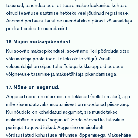
tasunud, tähendab see, et teave makse laekumise kohta ei
olnud teavituse saatmise hetkeks veel jõudnud registrisse.
Andmed portaalis Taust.ee uuendatakse pärast võlausaldaja
poolset andmete uuendamist.
16. Vajan maksepikendust.
Kui soovite maksepikendust, soovitame Teil pöörduda otse
võlausaldaja poole (see, kellele olete võlgu). Ainult
võlausaldajal on õigus teha Teiega kokkuleppeid seoses
võlgnevuse tasumise ja maksetähtaja pikendamisega.
17. Nõue on aegunud.
Aegunud nõue on nõue, mis on tekkinud (sellel on alus), aga
mille sissenõutavaks muutumisest on möödunud piisav aeg.
Kui nõudele on kohaldatud aegumist, siis muudetakse
maksehäire staatus “aegunud“. Seda näevad ka tulevikus
päringut tegevad isikud. Aegumine on sisuliselt
võrdsustatud kohustuse rikkumise lõppemisega. Maksehäire