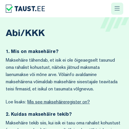
Abi/KKK
1. Mis on maksehäire?
Maksehäire tähendab, et isik ei ole õigeaegselt tasunud
oma rahalist kohustust, näiteks jätnud maksmata
laenumakse või mõne arve. Võlainfo avaldamine
maksehäirena võimaldab maksehäire sisestajale teavitada
teisi firmasid, et isikul on tasumata võlgnevus.
Loe lisaks:
Mis see maksehäireregister on?
2.
Kuidas maksehäire tekib?
Maksehäire tekib siis, kui isik ei tasu oma rahalist kohustust