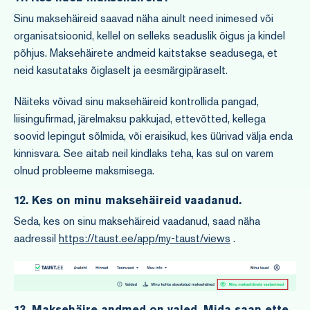
Sinu maksehäireid saavad näha ainult need inimesed või
organisatsioonid, kellel on selleks seaduslik õigus ja kindel
põhjus. Maksehäirete andmeid kaitstakse seadusega, et
neid kasutataks õiglaselt ja eesmärgipäraselt.
Näiteks võivad sinu maksehäireid kontrollida pangad,
liisingufirmad, järelmaksu pakkujad, ettevõtted, kellega
soovid lepingut sõlmida, või eraisikud, kes üürivad välja enda
kinnisvara. See aitab neil kindlaks teha, kas sul on varem
olnud probleeme maksmisega.
12. Kes on minu maksehäireid vaadanud.
Seda, kes on sinu maksehäireid vaadanud, saad näha
aadressil
https://taust.ee/app/my-taust/views
.
13. Maksehäire andmed on valed. Mida saan ette