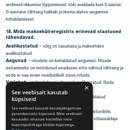
andmeid rikkumise lõppemisest võib avaldada kuni 5 aastat.
5-aastane tähtaeg hakkab jooksma alates aegumise
kohaldamisest.
18. Mida maksehäireregistris erinevad staatused
tähendavad.
Avalikustatud
– võlg on tasumata ja maksehäire
avalikustatud.
Aegunud
– nõudele on kohaldatud aegumist. Nõude
esitamiseks on möödunud seaduses ette nähtud tähtaeg ja
seda ei saa enam seaduslikult sisse nõuda.
Varjatud
– maksehäire ei ole veel avalikustatud. Seda
×
näed sina ja võlausaldaja.
See veebisait kasutab
Lahendatud
– võlg on tasutud või on kohaldatud
küpsiseid
aegumist.
See veebisait kasutab kasutajakogemuse
Vaidlustatud
– nõude osas on esitatud vastuväide,
parandamiseks küpsiseid. Meie veebisaiti
esitatud väited vajavad kontrollimist (nt pole võlausaldaja
kasutades nõustute kooskõlas meie
küpsisepoliitikaga kõikide küpsistega.
edastanud selgitusi, alusdokumente jne).