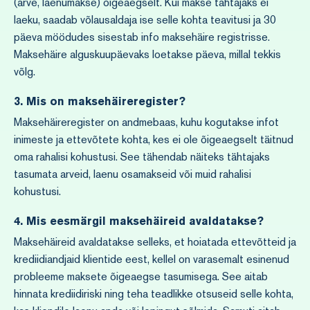
(arve, laenumakse) õigeaegselt. Kui makse tähtajaks ei
laeku, saadab võlausaldaja ise selle kohta teavitusi ja 30
päeva möödudes sisestab info maksehäire registrisse.
Maksehäire alguskuupäevaks loetakse päeva, millal tekkis
võlg.
3.
Mis on maksehäireregister?
Maksehäireregister on andmebaas, kuhu kogutakse infot
inimeste ja ettevõtete kohta, kes ei ole õigeaegselt täitnud
oma rahalisi kohustusi. See tähendab näiteks tähtajaks
tasumata arveid, laenu osamakseid või muid rahalisi
kohustusi.
4. Mis eesmärgil maksehäireid avaldatakse?
Maksehäireid avaldatakse selleks, et hoiatada ettevõtteid ja
krediidiandjaid klientide eest, kellel on varasemalt esinenud
probleeme maksete õigeaegse tasumisega. See aitab
hinnata krediidiriski ning teha teadlikke otsuseid selle kohta,