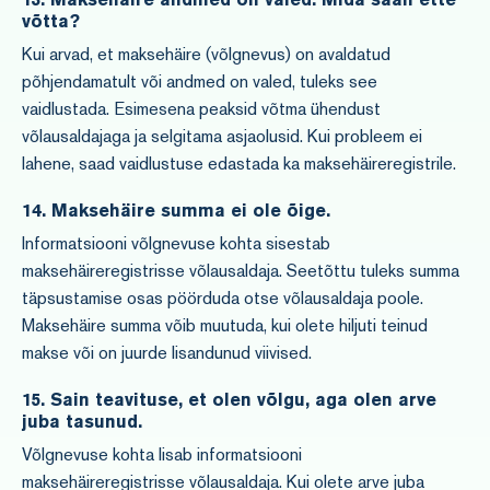
võtta?
Kui arvad, et maksehäire (võlgnevus) on avaldatud
põhjendamatult või andmed on valed, tuleks see
vaidlustada. Esimesena peaksid võtma ühendust
võlausaldajaga ja selgitama asjaolusid. Kui probleem ei
lahene, saad vaidlustuse edastada ka maksehäireregistrile.
14.
Maksehäire summa ei ole õige.
Informatsiooni võlgnevuse kohta sisestab
maksehäireregistrisse võlausaldaja. Seetõttu tuleks summa
täpsustamise osas pöörduda otse võlausaldaja poole.
Maksehäire summa võib muutuda, kui olete hiljuti teinud
makse või on juurde lisandunud viivised.
15. Sain teavituse, et olen võlgu, aga olen arve
juba tasunud.
Võlgnevuse kohta lisab informatsiooni
maksehäireregistrisse võlausaldaja. Kui olete arve juba