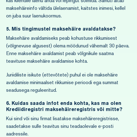
kas kliendile laenu anda või lepingut sõlmida. Samuti aitab
maksehäireinfo vältida ülelaenamist, kaitstes inimesi, kellel
on juba suur laenukoormus.
5.
Mis tingimustel maksehäire avaldatakse?
Maksehäire avaldamiseks peab kohustuse rikkumisest
(võlgnevuse algusest) olema möödunud vähemalt 30 päeva.
Enne maksehäire avaldamist peab võlgnikule saatma
teavituse maksehäire avaldamise kohta.
Juriidiliste isikute (ettevõtete) puhul ei ole maksehäire
avaldamise minimaalset rikkumise perioodi ega summat
seadusega reguleeritud.
6.
Kuidas saada infot enda kohta, kas ma olen
Krediidiregistri maksehäireregistris või mitte?
Kui sind või sinu firmat lisatakse maksehäireregistrisse,
saadetakse sulle teavitus sinu teadaolevale e-posti
aadressile.