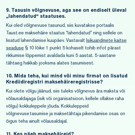
9. Tasusin võlgnevuse, aga see on endiselt üleval
„lahendatud“ staatuses.
Kui oled võlgnevuse tasunud, siis kuvatakse portaalis
Taust.ee maksehäire staatus “lahendatud” ning sellele on
lisatud lahendamise kuupäev. Vastavalt
Isikuandmete kaitse
seaduse
§ 10 lõike 1 punkt 5 kohaselt tohib infot pärast
rikkumise lõppemist avaldada kuni 5 aastat. 5-aastane
tähtaeg hakkab jooksma alates tasumisest.
10. Mida teha, kui mind või minu firmat on lisatud
Krediidiregistri maksehäireregistrisse?
Kui olete võlgu jäänud, siis tuleks võlgnevus ära maksta või
võlausaldajaga (isik või organisatsioon, kellele ollakse raha
võlgu) kokkuleppele jõuda. Kokkuleppeid
võlgnevuse tasumise ja maksetähtaja pikendamise osas on
õigus teha ainult võlausaldajal.
11.
Kes näeb maksehäireid?