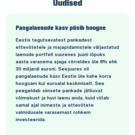
Uudised
Pangalaenude kasv püsib hoogne
Eestis tegutsevatest pankadest
ettevõtetele ja majapidamistele väljastatud
laenude portfell suurenes juuni lõpuks
aasta varasema ajaga võrreldes üle 8% ehk
30 miljardi euroni. Seejuures oli
pangalaenude kasv Eestis üle kahe korra
hoogsam kui euroalal keskmiselt. See
peegeldab siinsete pankade jätkuvat
võimekust ja huvi laenu anda, kuid viitab
samal ajal inimeste ja ettevõtete
valmidusele varasemast rohkem
investeerida.