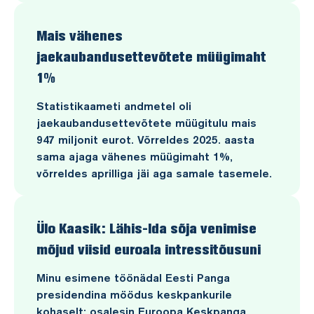
Mais vähenes
jaekaubandusettevõtete müügimaht
1%
Statistikaameti andmetel oli
jaekaubandusettevõtete müügitulu mais
947 miljonit eurot. Võrreldes 2025. aasta
sama ajaga vähenes müügimaht 1%,
võrreldes aprilliga jäi aga samale tasemele.
Ülo Kaasik: Lähis-Ida sõja venimise
mõjud viisid euroala intressitõusuni
Minu esimene töönädal Eesti Panga
presidendina möödus keskpankurile
kohaselt: osalesin Euroopa Keskpanga