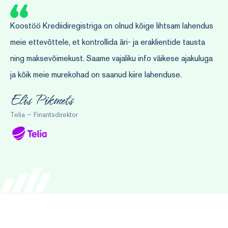
am lahendus
Krediidiregister on meile pakkunud erinevaid teenuseid
de tausta
Eesti üht suurimat ja täpsemat maksehäireregistrit kui
e ajakuluga
kontoteabe teenust Accountscoringut, mis aitab hinn
e.
võimalikult kiirelt klientide maksevõimet ning teha võima
täpseid otsuseid.
Martin Ustaal
ESTO Eesti – Ärijuht ja asutaja