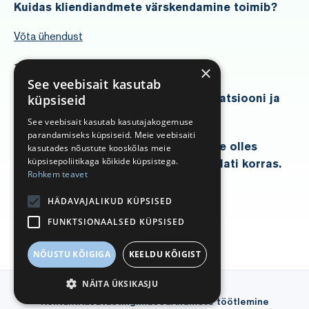
Kuidas kliendiandmete värskendamine toimib?
Võta ühendust
1. Võtke meiega ühendust
×
See veebisait kasutab
2. Saadame API liidestuse dokumentatsiooni ja
küpsiseid
aitame liidestust ellu viia
See veebisait kasutab kasutajakogemuse
parandamiseks küpsiseid. Meie veebisaiti
3. Keskenduge olulisematele asjadele olles
kasutades nõustute kooskõlas meie
küpsisepoliitikaga kõikide küpsistega.
kindel, et teie klientide andmed on alati korras.
Rohkem teavet
HÄDAVAJALIKUD KÜPSISED
FUNKTSIONAALSED KÜPSISED
NÕUSTU KÕIGIGA
KEELDU KÕIGIST
NÄITA ÜKSIKASJU
Kontakt
Kasutustingimused
Andmete töötlemine