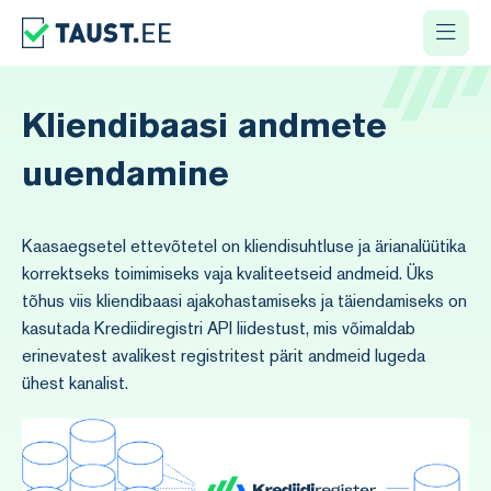
Kliendibaasi andmete
uuendamine
Kaasaegsetel ettevõtetel on kliendisuhtluse ja ärianalüütika
korrektseks toimimiseks vaja kvaliteetseid andmeid. Üks
tõhus viis kliendibaasi ajakohastamiseks ja täiendamiseks on
kasutada Krediidiregistri API liidestust, mis võimaldab
erinevatest avalikest registritest pärit andmeid lugeda
ühest kanalist.