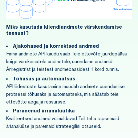
Miks kasutada kliendiandmete värskendamise
teenust?
Ajakohased ja korrektsed andmed
Firma andmete API kaudu saab Teie ettevõte juurdepääsu
kõige värskematele andmetele, uuendame andmeid
Äriregistrist ja teistest andmebaasidest 1 kord tunnis.
Tõhusus ja automaatsus
API liidestuste kasutamine muudab andmete uuendamise
protsessi tõhusaks ja automaatseks, mis säästab teie
ettevõtte aega ja ressursse.
Paranenud ärianalüütika
Kvaliteetsed andmed võimaldavad Teil teha täpsemaid
ärianalüüse ja paremaid strateegilisi otsuseid.