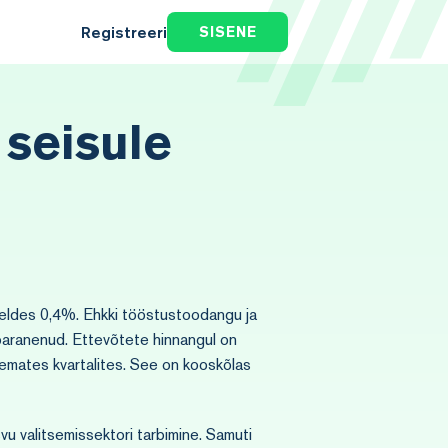
Registreeri
SISENE
 seisule
reldes 0,4%. Ehkki tööstustoodangu ja
 paranenud. Ettevõtete hinnangul on
semates kvartalites. See on kooskõlas
u valitsemissektori tarbimine. Samuti