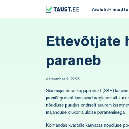
Avaleht
Hinnad
Te
Ettevõtjate
paraneb
detsember 2, 2025
Sisemajanduse koguprodukt (SKP) kasvas k
jaemüügi maht kasvavad aeglasemalt kui ee
nõudluse puudus endiselt suurem kui minev
majanduse olukorra üldise paranemisega.
Kolmandas kvartalis kasvatas nõudluse poo