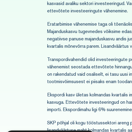
kasvasid avaliku sektori investeeringud. V
ettevõtete investeeringute vähenemine.
Eratarbimise vähenemise taga oli tõenäolisel
Majanduskasvu tugevnedes võiksime edaspid
negatiivse panuse majanduskasvu andis jus
kvartalis mõnevõrra parem. Lisandväärtus 
Transpordivahendid olid investeeringute p
vähenemist seostada ettevõtete hinnanguga
on rakendatud vaid osaliselt, ei tasu uusi
tootmisvõimsusest ei piisaks enam tooda
Ekspordi kasv ületas kolmandas kvartalis 
kasvuga. Ettevõtete investeeringud on hari
importi. Ekspordimahu ligi 6% suurenemine 
SKP põhjal oli kogu tööstussektori areng p
lisandväärtuse maht kolmandas kvartalis a