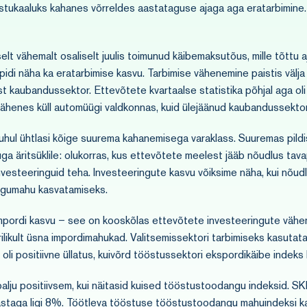
astukaaluks kahanes võrreldes aastataguse ajaga aga eratarbimine.
t vähemalt osaliselt juulis toimunud käibemaksutõus, mille tõttu aja
i näha ka eratarbimise kasvu. Tarbimise vähenemine paistis välja
t kaubandussektor. Ettevõtete kvartaalse statistika põhjal aga o
vähenes küll automüügi valdkonnas, kuid ülejäänud kaubandussektor
uhul ühtlasi kõige suurema kahanemisega varaklass. Suuremas pild
 äritsüklile: olukorras, kus ettevõtete meelest jääb nõudlus tava
 investeeringuid teha. Investeeringute kasvu võiksime näha, kui nõu
ngumahu kasvatamiseks.
impordi kasvu – see on kooskõlas ettevõtete investeeringute vähen
likult üsna impordimahukad. Valitsemissektori tarbimiseks kasutat
oli positiivne üllatus, kuivõrd tööstussektori ekspordikäibe indeks
alju positiivsem, kui näitasid kuised tööstustoodangu indeksid. S
astaga ligi 8%. Töötleva tööstuse tööstustoodangu mahuindeksi ka