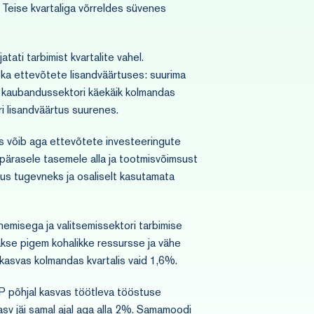
 Teise kvartaliga võrreldes süvenes
tati tarbimist kvartalite vahel.
 ka ettevõtete lisandväärtuses: suurima
li kaubandussektori käekäik kolmandas
i lisandväärtus suurenes.
is võib aga ettevõtete investeeringute
pärasele tasemele alla ja tootmisvõimsust
dlus tugevneks ja osaliselt kasutamata
emisega ja valitsemissektori tarbimise
akse pigem kohalikke ressursse ja vähe
 kasvas kolmandas kvartalis vaid 1,6%.
KP põhjal kasvas töötleva tööstuse
sv jäi samal ajal aga alla 2%. Samamoodi