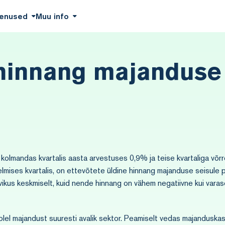
enused
Muu info
 hinnang majanduse
olmandas kvartalis aasta arvestuses 0,9% ja teise kvartaliga võr
lmises kvartalis, on ettevõtete üldine hinnang majanduse seisule
ikus keskmiselt, kuid nende hinnang on vähem negatiivne kui vara
lel majandust suuresti avalik sektor. Peamiselt vedas majanduskasv