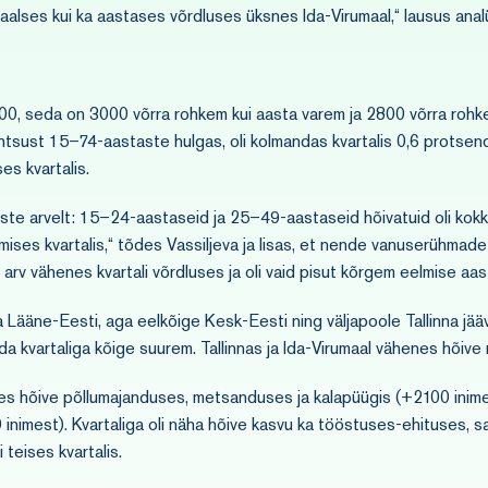
taalses kui ka aastases võrdluses üksnes Ida-Virumaal,“ lausus analü
100, seda on 3000 võrra rohkem kui aasta varem ja 2800 võrra rohke
tsust 15–74-aastaste hulgas, oli kolmandas kvartalis 0,6 protsend
es kvartalis.
liste arvelt: 15–24-aastaseid ja 25–49-aastaseid hõivatuid oli ko
mises kvartalis,“ tõdes Vassiljeva ja lisas, et nende vanuserühmade
v vähenes kvartali võrdluses ja oli vaid pisut kõrgem eelmise aas
ja Lääne-Eesti, aga eelkõige Kesk-Eesti ning väljapoole Tallinna jää
kvartaliga kõige suurem. Tallinnas ja Ida-Virumaal vähenes hõive nii
es hõive põllumajanduses, metsanduses ja kalapüügis (+2100 inime
inimest). Kvartaliga oli näha hõive kasvu ka tööstuses-ehituses, 
teises kvartalis.