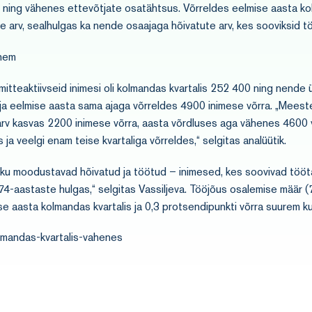
ning vähenes ettevõtjate osatähtsus. Võrreldes eelmise aasta ko
e arv, sealhulgas ka nende osaajaga hõivatute arv, kes sooviksid 
ähem
mitteaktiivseid inimesi oli kolmandas kvartalis 252 400 ning nende
 ja eelmise aasta sama ajaga võrreldes 4900 inimese võrra. „Meeste
arv kasvas 2200 inimese võrra, aasta võrdluses aga vähenes 4600 võ
a veelgi enam teise kvartaliga võrreldes,“ selgitas analüütik.
stiku moodustavad hõivatud ja töötud – inimesed, kes soovivad töö
-aastaste hulgas,“ selgitas Vassiljeva. Tööjõus osalemise määr (7
e aasta kolmandas kvartalis ja 0,3 protsendipunkti võrra suurem kui
olmandas-kvartalis-vahenes