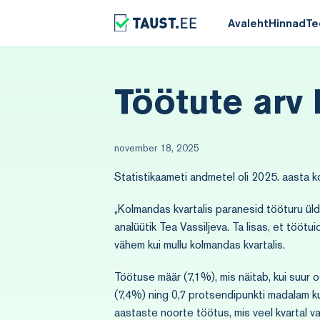
Avaleht
Hinnad
Te
Töötute arv
november 18, 2025
Statistikaameti andmetel oli 2025. aasta 
„Kolmandas kvartalis paranesid tööturu üldnä
analüütik Tea Vassiljeva. Ta lisas, et töötu
vähem kui mullu kolmandas kvartalis.
Töötuse määr (7,1%), mis näitab, kui suur o
(7,4%) ning 0,7 protsendipunkti madalam ku
aastaste noorte töötus, mis veel kvartal