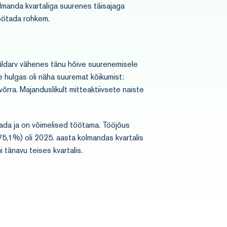
lmanda kvartaliga suurenes täisajaga
töötada rohkem.
 üldarv vähenes tänu hõive suurenemisele
 hulgas oli näha suuremat kõikumist:
rra. Majanduslikult mitteaktiivsete naiste
tada ja on võimelised töötama. Tööjõus
5,1%) oli 2025. aasta kolmandas kvartalis
 tänavu teises kvartalis.