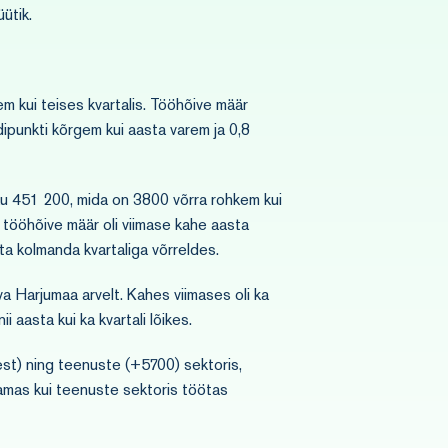
ütik.
m kui teises kvartalis. Tööhõive määr
ipunkti kõrgem kui aasta varem ja 0,8
kku 451 200, mida on 3800 võrra rohkem kui
 tööhõive määr oli viimase kahe aasta
ta kolmanda kvartaliga võrreldes.
va Harjumaa arvelt. Kahes viimases oli ka
 aasta kui ka kvartali lõikes.
st) ning teenuste (+5700) sektoris,
samas kui teenuste sektoris töötas