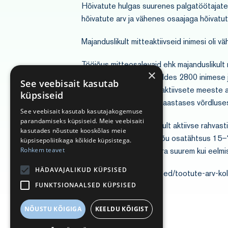
Hõivatute hulgas suurenes palgatöötajate 
hõivatute arv ja vähenes osaajaga hõivatut
Majanduslikult mitteaktiivseid inimesi oli v
Tööjõus mitteosalevaid ehk majanduslikult 
×
eelmise kvartaliga võrreldes 2800 inimese
See veebisait kasutab
kvartali võrdluses mitteaktiivsete meeste 
küpsiseid
arv vähenes mõnevõrra aastases võrdluses j
See veebisait kasutab kasutajakogemuse
parandamiseks küpsiseid. Meie veebisaiti
„Tööjõu ehk majanduslikult aktiivse rahva
kasutades nõustute kooskõlas meie
osalemise määr on tööjõu osatähtsus 15–74
küpsisepoliitikaga kõikide küpsistega.
Rohkem teavet
0,5 protsendipunkti võrra suurem kui eelmis
HÄDAVAJALIKUD KÜPSISED
https://stat.ee/et/uudised/tootute-arv-k
FUNKTSIONAALSED KÜPSISED
NÕUSTU KÕIGIGA
KEELDU KÕIGIST