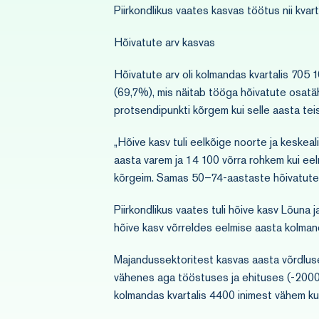
Piirkondlikus vaates kasvas töötus nii kvar
Hõivatute arv kasvas
Hõivatute arv oli kolmandas kvartalis 705 
(69,7%), mis näitab tööga hõivatute osatäh
protsendipunkti kõrgem kui selle aasta teis
„Hõive kasv tuli eelkõige noorte ja keskea
aasta varem ja 14 100 võrra rohkem kui eel
kõrgeim. Samas 50–74-aastaste hõivatute ar
Piirkondlikus vaates tuli hõive kasv Lõuna 
hõive kasv võrreldes eelmise aasta kolmanda 
Majandussektoritest kasvas aasta võrdlus
vähenes aga tööstuses ja ehituses (-2000 
kolmandas kvartalis 4400 inimest vähem kui 