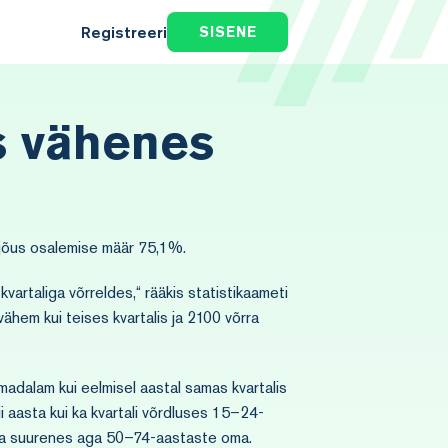
Registreeri
SISENE
s vähenes
öjõus osalemise määr 75,1%.
kvartaliga võrreldes,“ rääkis statistikaameti
vähem kui teises kvartalis ja 2100 võrra
madalam kui eelmisel aastal samas kvartalis
i aasta kui ka kvartali võrdluses 15–24-
rra suurenes aga 50–74-aastaste oma.