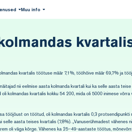
enused
Muu info
 kolmandas kvartali
kolmandas kvartalis töötuse määr 7,1%, tööhõive määr 69,7% ja tö
itajad nii eelmise aasta kolmanda kvartali kui ka selle aasta teise 
id oli kolmandas kvartalis kokku 54 200, mida oli 5000 inimese võrra 
sa tööjõust on töötud, oli kolmandas kvartalis 0,3 protsendipunkti 
i selle aasta teises kvartalis (7,8%). „Vanuserühmadest vähenes ni
 varem oli väga kõrge. Vähenes ka 25–49-aastaste töötus, mõnevõ