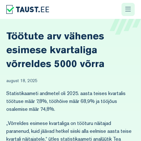
Töötute arv vähenes
esimese kvartaliga
võrreldes 5000 võrra
august 18, 2025
Statistikaameti andmetel oli 2025. aasta teises kvartalis
töötuse määr 7,8%, tööhõive määr 68,9% ja tööjõus
osalemise määr 74,8%.
„Võrreldes esimese kvartaliga on tööturu näitajad
paranenud, kuid jäävad hetkel siiski alla eelmise aasta teise
kvartali näitajatele,“ ütles statistikaameti analüütik Tea