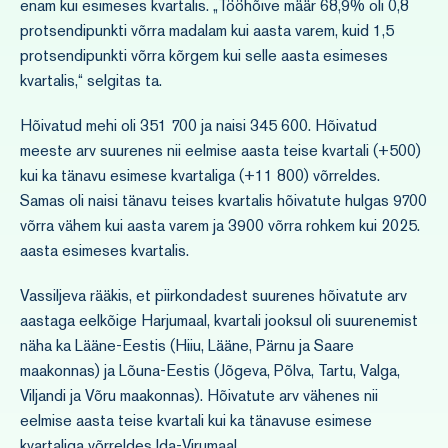
enam kui esimeses kvartalis. „Tööhõive määr 68,9% oli 0,8
protsendipunkti võrra madalam kui aasta varem, kuid 1,5
protsendipunkti võrra kõrgem kui selle aasta esimeses
kvartalis,“ selgitas ta.
Hõivatud mehi oli 351 700 ja naisi 345 600. Hõivatud
meeste arv suurenes nii eelmise aasta teise kvartali (+500)
kui ka tänavu esimese kvartaliga (+11 800) võrreldes.
Samas oli naisi tänavu teises kvartalis hõivatute hulgas 9700
võrra vähem kui aasta varem ja 3900 võrra rohkem kui 2025.
aasta esimeses kvartalis.
Vassiljeva rääkis, et piirkondadest suurenes hõivatute arv
aastaga eelkõige Harjumaal, kvartali jooksul oli suurenemist
näha ka Lääne-Eestis (Hiiu, Lääne, Pärnu ja Saare
maakonnas) ja Lõuna-Eestis (Jõgeva, Põlva, Tartu, Valga,
Viljandi ja Võru maakonnas). Hõivatute arv vähenes nii
eelmise aasta teise kvartali kui ka tänavuse esimese
kvartaliga võrreldes Ida-Virumaal.