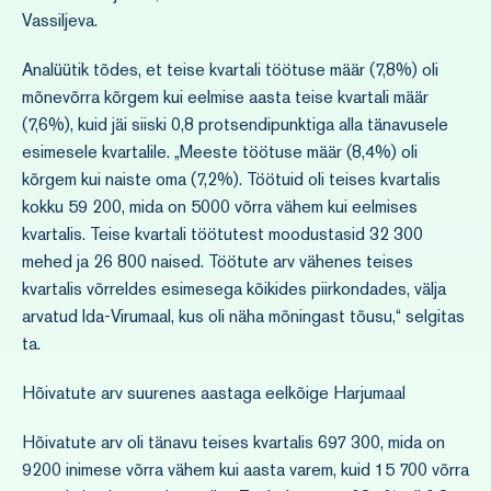
Vassiljeva.
Analüütik tõdes, et teise kvartali töötuse määr (7,8%) oli
mõnevõrra kõrgem kui eelmise aasta teise kvartali määr
(7,6%), kuid jäi siiski 0,8 protsendipunktiga alla tänavusele
esimesele kvartalile. „Meeste töötuse määr (8,4%) oli
kõrgem kui naiste oma (7,2%). Töötuid oli teises kvartalis
kokku 59 200, mida on 5000 võrra vähem kui eelmises
kvartalis. Teise kvartali töötutest moodustasid 32 300
mehed ja 26 800 naised. Töötute arv vähenes teises
kvartalis võrreldes esimesega kõikides piirkondades, välja
arvatud Ida-Virumaal, kus oli näha mõningast tõusu,“ selgitas
ta.
Hõivatute arv suurenes aastaga eelkõige Harjumaal
Hõivatute arv oli tänavu teises kvartalis 697 300, mida on
9200 inimese võrra vähem kui aasta varem, kuid 15 700 võrra