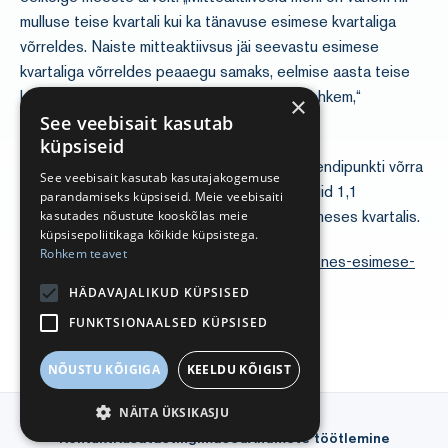
mulluse teise kvartali kui ka tänavuse esimese kvartaliga
võrreldes. Naiste mitteaktiivsus jäi seevastu esimese
kvartaliga võrreldes peaaegu samaks, eelmise aasta teise
kvartaliga võrreldes oli neid aga tunduvalt rohkem,“
×
kommenteeris Vassiljeva.
See veebisait kasutab
küpsiseid
Tööjõus osalemise määr 74,8% oli 0,6 protsendipunkti võrra
See veebisait kasutab kasutajakogemuse
väiksem kui eelmise aasta teises kvartalis, kuid 1,1
parandamiseks küpsiseid. Meie veebisaiti
protsendipunkti võrra suurem kui tänavu esimeses kvartalis.
kasutades nõustute kooskõlas meie
küpsisepoliitikaga kõikide küpsistega.
Rohkem teavet
https://stat.ee/et/uudised/tootute-arv-vahenes-esimese-
kvartaliga-vorreldes-5000-vorra
HÄDAVAJALIKUD KÜPSISED
FUNKTSIONAALSED KÜPSISED
NÕUSTU KÕIGIGA
KEELDU KÕIGIST
NÄITA ÜKSIKASJU
Kontakt
Kasutustingimused
Andmete töötlemine