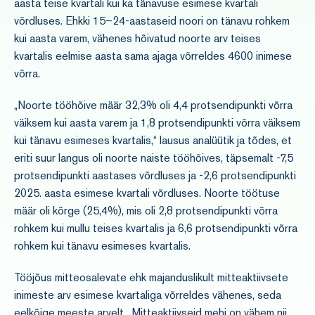
aasta teise kvartali kui ka tänavuse esimese kvartali
võrdluses. Ehkki 15–24-aastaseid noori on tänavu rohkem
kui aasta varem, vähenes hõivatud noorte arv teises
kvartalis eelmise aasta sama ajaga võrreldes 4600 inimese
võrra.
„Noorte tööhõive määr 32,3% oli 4,4 protsendipunkti võrra
väiksem kui aasta varem ja 1,8 protsendipunkti võrra väiksem
kui tänavu esimeses kvartalis,“ lausus analüütik ja tõdes, et
eriti suur langus oli noorte naiste tööhõives, täpsemalt -7,5
protsendipunkti aastases võrdluses ja -2,6 protsendipunkti
2025. aasta esimese kvartali võrdluses. Noorte töötuse
määr oli kõrge (25,4%), mis oli 2,8 protsendipunkti võrra
rohkem kui mullu teises kvartalis ja 6,6 protsendipunkti võrra
rohkem kui tänavu esimeses kvartalis.
Tööjõus mitteosalevate ehk majanduslikult mitteaktiivsete
inimeste arv esimese kvartaliga võrreldes vähenes, seda
eelkõige meeste arvelt. „Mitteaktiivseid mehi on vähem nii