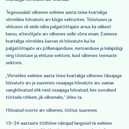
Tegevusalati vähenes eelmise aasta teise kvartaliga
võrreldes hõivatute arv kõigis sektorites. Tööstuses ja
ehituses oli siiski näha palgatöötajate arvus ka väikest
kasvu, ettevõtjate arv vähenes selle võrra enam. Esimese
kvartaliga võrreldes kasvas nii hõivatute kui ka
palgatöötajate arv põllumajanduse, metsanduse ja kalapüügi
ning tööstuse ja ehituse sektoris, kuid vähenes teenuste
sektoris.
„Võrreldes eelmise aasta teise kvartaliga vähenes täisajaga
hõivatute arv ja suurenes osaajaga hõivatute arv, samas
vaeghõivatuid ehk neid osaajaga hõivatuid, kes sooviksid
töötada rohkem, jäi vähemaks,“ ütles ta.
Hõivatud noorte arv vähenes, töötus suurenes
15–24-aastaste tööhõive näitajad langesid nii eelmise