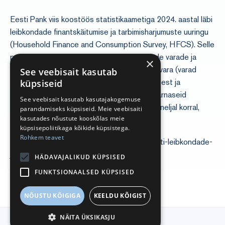
Eesti Pank viis koostöös statistikaametiga 2024. aastal läbi
leibkondade finantskäitumise ja tarbimisharjumuste uuringu
(Household Finance and Consumption Survey, HFCS). Selle
peamine eesmärk oli koguda andmeid perede varade ja
×
kohustuste kohta ning saada ülevaade netovara (varad
See veebisait kasutab
miinus kohustused) suurusest, selle jaotumisest ja
küpsiseid
leibkondade finantsilisest haavatavusest. Sarnaseid
See veebisait kasutab kasutajakogemuse
uuringuid on praeguseks korraldatud Eestis neljal korral,
parandamiseks küpsiseid. Meie veebisaiti
kasutades nõustute kooskõlas meie
aastatel 2013, 2017, 2021 ja 2024.
küpsisepoliitikaga kõikide küpsistega.
Rohkem teavet
https://www.eestipank.ee/press/uuring-eesti-leibkondade-
joukus-aastatega-kasvanud-20052026
HÄDAVAJALIKUD KÜPSISED
FUNKTSIONAALSED KÜPSISED
NÕUSTU KÕIGIGA
KEELDU KÕIGIST
NÄITA ÜKSIKASJU