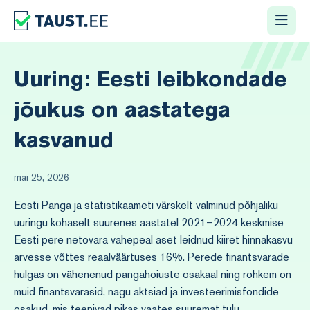
Uuring: Eesti leibkondade
jõukus on aastatega
kasvanud
mai 25, 2026
Eesti Panga ja statistikaameti värskelt valminud põhjaliku
uuringu kohaselt suurenes aastatel 2021–2024 keskmise
Eesti pere netovara vahepeal aset leidnud kiiret hinnakasvu
arvesse võttes reaalväärtuses 16%. Perede finantsvarade
hulgas on vähenenud pangahoiuste osakaal ning rohkem on
muid finantsvarasid, nagu aktsiad ja investeerimisfondide
osakud, mis teenivad pikas vaates suuremat tulu.