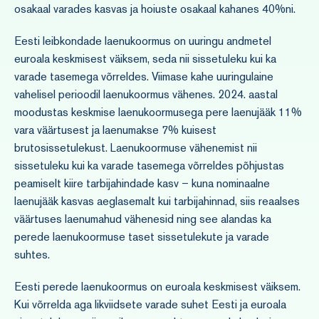
osakaal varades kasvas ja hoiuste osakaal kahanes 40%ni.
Eesti leibkondade laenukoormus on uuringu andmetel
euroala keskmisest väiksem, seda nii sissetuleku kui ka
varade tasemega võrreldes. Viimase kahe uuringulaine
vahelisel perioodil laenukoormus vähenes. 2024. aastal
moodustas keskmise laenukoormusega pere laenujääk 11%
vara väärtusest ja laenumakse 7% kuisest
brutosissetulekust. Laenukoormuse vähenemist nii
sissetuleku kui ka varade tasemega võrreldes põhjustas
peamiselt kiire tarbijahindade kasv – kuna nominaalne
laenujääk kasvas aeglasemalt kui tarbijahinnad, siis reaalses
väärtuses laenumahud vähenesid ning see alandas ka
perede laenukoormuse taset sissetulekute ja varade
suhtes.
Eesti perede laenukoormus on euroala keskmisest väiksem.
Kui võrrelda aga likviidsete varade suhet Eesti ja euroala