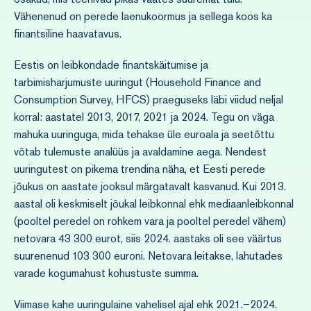
Vähenenud on perede laenukoormus ja sellega koos ka
finantsiline haavatavus.
Eestis on leibkondade finantskäitumise ja
tarbimisharjumuste uuringut (Household Finance and
Consumption Survey, HFCS) praeguseks läbi viidud neljal
korral: aastatel 2013, 2017, 2021 ja 2024. Tegu on väga
mahuka uuringuga, mida tehakse üle euroala ja seetõttu
võtab tulemuste analüüs ja avaldamine aega. Nendest
uuringutest on pikema trendina näha, et Eesti perede
jõukus on aastate jooksul märgatavalt kasvanud. Kui 2013.
aastal oli keskmiselt jõukal leibkonnal ehk mediaanleibkonnal
(pooltel peredel on rohkem vara ja pooltel peredel vähem)
netovara 43 300 eurot, siis 2024. aastaks oli see väärtus
suurenenud 103 300 euroni. Netovara leitakse, lahutades
varade kogumahust kohustuste summa.
Viimase kahe uuringulaine vahelisel ajal ehk 2021.–2024.