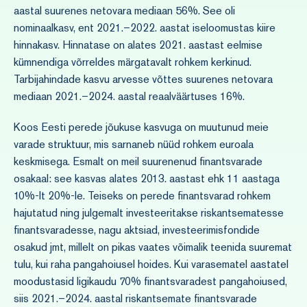
aastal suurenes netovara mediaan 56%. See oli
nominaalkasv, ent 2021.–2022. aastat iseloomustas kiire
hinnakasv. Hinnatase on alates 2021. aastast eelmise
kümnendiga võrreldes märgatavalt rohkem kerkinud.
Tarbijahindade kasvu arvesse võttes suurenes netovara
mediaan 2021.–2024. aastal reaalväärtuses 16%.
Koos Eesti perede jõukuse kasvuga on muutunud meie
varade struktuur, mis sarnaneb nüüd rohkem euroala
keskmisega. Esmalt on meil suurenenud finantsvarade
osakaal: see kasvas alates 2013. aastast ehk 11 aastaga
10%-lt 20%-le. Teiseks on perede finantsvarad rohkem
hajutatud ning julgemalt investeeritakse riskantsematesse
finantsvaradesse, nagu aktsiad, investeerimisfondide
osakud jmt, millelt on pikas vaates võimalik teenida suuremat
tulu, kui raha pangahoiusel hoides. Kui varasematel aastatel
moodustasid ligikaudu 70% finantsvaradest pangahoiused,
siis 2021.–2024. aastal riskantsemate finantsvarade