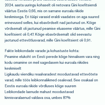
2024. aasta uuringu kohaselt oli netovara Gini koefitsiendi
väärtus Eestis 0,66, mis on sarnane euroala riikide
keskmisega. Eri tüüpi varasid eraldi vaadates on aga suured
erinevused selles, kui ebavõrdselt nad jaotunud on. Kõige
võrdsemalt oli jaotunud peamise eluaseme väärtus, mille Gini
koefitsient oli 0,47. Kõige ebavõrdsemalt olid seevastu
jaotunud ettevõtlusvarad, mille Gini koefitsient oli 0,91.
Fakte leibkondade varade ja kohustuste kohta:
Peamine elukoht on Eesti perede kõige hinnalisem vara ning
kodu omamine on meil sagedasem kui euroala riikides
keskmiselt
Ligikaudu viiendiku reaalvaradest moodustavad ettevõtete
varad, mille töös leibkonnaliikmed osalevad. See osakaal on
Eestis euroala riikide võrdluses kõige suurem
Leibkondade laenude mahust moodustavad
kinnisvaralaenud valdava osa, umbes 87%