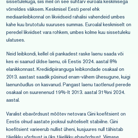
sissetulekuga, siis meil on see suhtarv euroala keskmisega
võrreldes väiksem. Keskmisel Eesti perel ehk
mediaanleibkonnal on likviidseid rahalisi vahendeid umbes
kahe kuu brutotulu suuruses summas. Euroalal keskmiselt on
peredel likviidset vara rohkem, umbes kolme kuu sissetuleku
ulatuses.
Neid leibkondi, kellel oli pankadest raske laenu saada või
kes ei saanud üldse laenu, oli Eestis 2024. aastal 8%
elanikkonnast. Krediidipiiranguga leibkondade osakaal on
2013. aastast saadik püsinud enam-vähem ühesugune, kuigi
laenunõudlus on kasvanud. Pangast laenu taotlenud perede
osakaal on suurenenud 19%-lt 2013. aastal 31%ni 2024.
aastal.
Varalist ebavõrdsust mõõtev netovara Gini koefitsient on
Eestis olnud aastate jooksul suhteliselt stabiilne. Gini
koefitsient varieerub nullist üheni, kusjuures null tähistab
täielikku võrdsust ja üks täielikku ebavõrdsust. Viimase,